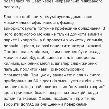
розлізлася по швах через неправильно підібраного
реагенту.
Для того щоб при мінімумі зусиль домогтися
максимальної ефективності, фахівці
використовують потужне професійне обладнання. З
його допомогою можна не тільки дочиста вимити
паркет і ковролін, а й провести хімчистку килимів,
диванів і крісел, на вазі почистити штори і жалюзі.
Професіоналам відомо, яким повинен бути склад
миючого засобу, щоб вивести з длінноворсних
килимів, шкіряних меблів, шпалер сліди жирних
пальців, пролитої кави і різнокольорових
фломастерів. При цьому зауважте: після якісного
прибирання на 80 відсотків зменшується кількість
пилових кліщів-найпоширеніших "домашніх тварин",
що є причиною безлічі алергічних реакцій аж до
астми та екземи. Фахівці подбають і про те, як
зробити догляд за очищеними поверхнями