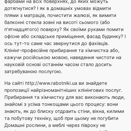
фарбами на всіх поверхнях, до яких можуть
дотягнутися? І як в домашніх умовах відмити
плями з матраців, почистити жалюзі, як вимити
балконні стекла зовні на висоті сьомого (або
п'ятнадцятого) поверху? Як своїми руками помити
офісне або складське приміщення, фасад будинку? І
ось тут-то саме час звернутися до фахівців.
Клінінг-професійне прибирання та хімчистка або,
кажучи російською мовою, наведення чистоти на
науковій основі останнім часом стало досить
затребуваною послугою.
На сайті http://www.rabotniki.ua ви знайдете
пропозиції найрізноманітніших клінінгових послуг.
Прибирання та хімчистку для вас виконають люди,
знайомі з усіма тонкощами цього процесу: вони
знають, як до блиску отдраить стіни, вікна, килими
та побутову техніку, щоб при цьому не погубити
Домашні рослини, а меблі через півроку не