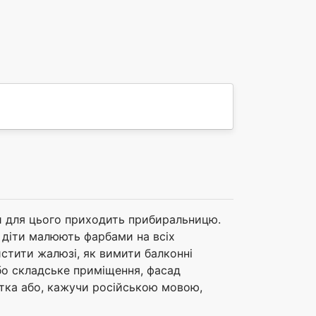
и для цього приходить прибиральницю.
о діти малюють фарбами на всіх
истити жалюзі, як вимити балконні
або складське приміщення, фасад
истка або, кажучи російською мовою,