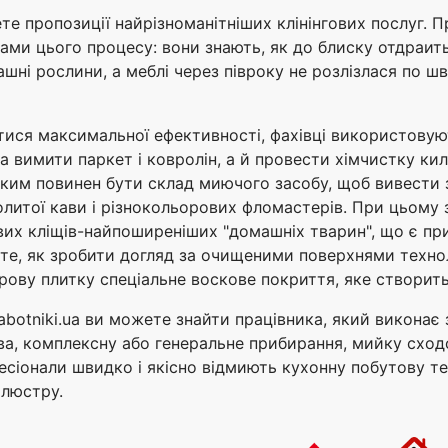
дете пропозиції найрізноманітніших клінінгових послуг. 
ми цього процесу: вони знають, як до блиску отдраить 
шні рослини, а меблі через півроку не розлізлася по ш
тися максимальної ефективності, фахівці використовую
вимити паркет і ковролін, а й провести хімчистку килим
яким повинен бути склад миючого засобу, щоб вивести 
олитої кави і різнокольорових фломастерів. При цьому 
вих кліщів-найпоширеніших "домашніх тварин", що є при
 те, як зробити догляд за очищеними поверхнями техно
ову плитку спеціальне воскове покриття, яке створить 
botniki.ua ви можете знайти працівника, який виконає 
а, комплексну або генеральне прибирання, мийку сходо
есіонали швидко і якісно відмиють кухонну побутову тех
 люстру.