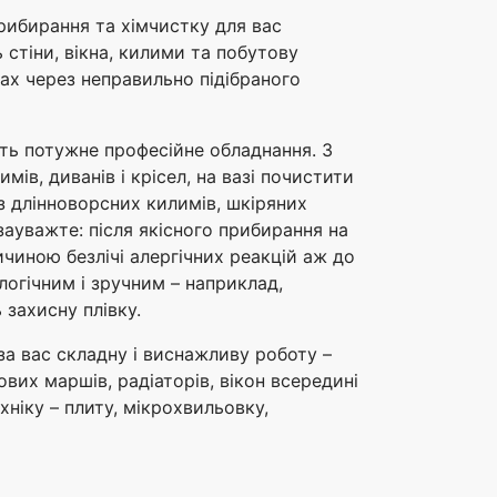
Прибирання та хімчистку для вас
стіни, вікна, килими та побутову
вах через неправильно підібраного
ть потужне професійне обладнання. З
ів, диванів і крісел, на вазі почистити
з длінноворсних килимів, шкіряних
зауважте: після якісного прибирання на
чиною безлічі алергічних реакцій аж до
логічним і зручним – наприклад,
захисну плівку.
за вас складну і виснажливу роботу –
вих маршів, радіаторів, вікон всередині
ніку – плиту, мікрохвильовку,