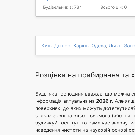
Будівельників: 734
Всього цін: 0
Київ
,
Дніпро
,
Харків
,
Одеса
,
Львів
,
Зап
Розцінки на прибирання та 
Будь-яка господиня вважає, що можна с
Інформація актуальна на
2026 г.
Але якщо
поверхнях, до яких можуть дотягнутися? 
стекла зовні на висоті сьомого (або п'я
будинку? І ось тут-то саме час звернути
наведення чистоти на науковій основі о