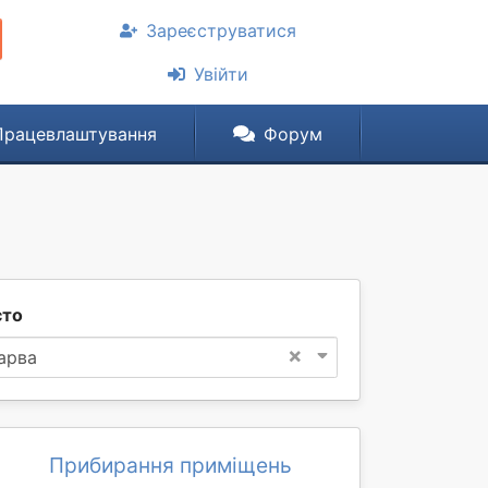
Зареєструватися
Увійти
Працевлаштування
Форум
сто
×
арва
Прибирання приміщень