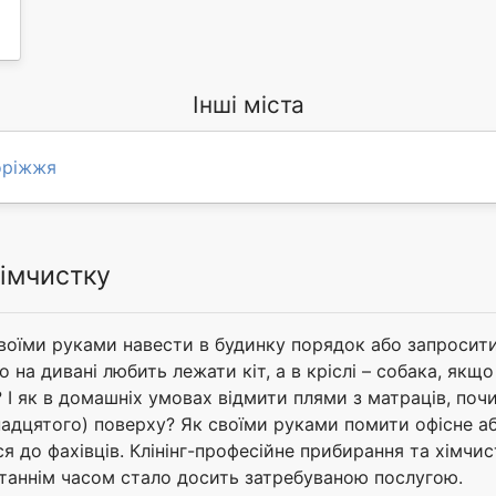
Інші міста
оріжжя
хімчистку
воїми руками навести в будинку порядок або запросит
 на дивані любить лежати кіт, а в кріслі – собака, якщ
І як в домашніх умовах відмити плями з матраців, поч
тнадцятого) поверху? Як своїми руками помити офісне 
ся до фахівців. Клінінг-професійне прибирання та хімч
станнім часом стало досить затребуваною послугою.