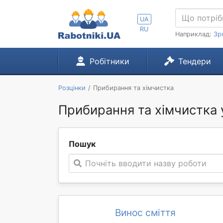
UA
RU
Наприклад:
Зр
Робітники
Тендери
Розцінки
Прибирання та хімчистка
Прибирання та хімчистка 
Пошук
Почніть вводити назву роботи
Винос сміття