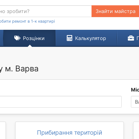
Знайти майстра
обити ремонт в 1-к квартирі
Розцінки
Калькулятор
у м. Варва
Мі
В
Прибирання територій