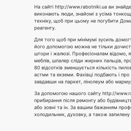
На сайті http://www.rabotniki.ua ви знай
виконають люди, знайомі з усіма тонкоща
техніку, щоб при цьому не погубити Дома
реагенту.
Для того щоб при мінімумі зусиль домог
його допомогою можна не тільки дочиста 
штори і жалюзі. Професіоналам відомо, 
меблів, шпалер сліди жирних пальців, пр
80 відсотків зменшується кількість пило
астми та екземи. Фахівці подбають і про
завдавши на паркет, лінолеум або мармур
За допомогою нашого сайту http://www.ra
прибирання після ремонту або будівництв
або зовні та ін. За вашим бажанням проф
холодильник, духовку, а також запилену