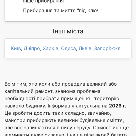
Інше прибирання
Прибирання та миття "під ключ"
Інші міста
Київ
,
Дніпро
,
Харків
,
Одеса
,
Львів
,
Запоріжжя
Всім тим, хто коли або проводив великий або
капітальний ремонт, знайома проблема
необхідності прибрати приміщення і територію
навколо будинку. Інформація актуальна на
2026 г.
Це зробити досить таки складно, звичайно,
майстри прибирають великий будівельне сміття,
але все залишається в пилу і бруду. Самостійно це
відмивати дуже складно, і на це піде вкрай багато