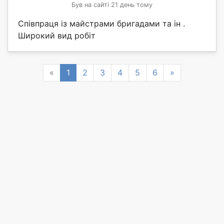
Був на сайті 21 день тому
Співпраця із майстрами бригадами та ін .
Широкий вид робіт
Previous
Next
«
1
2
3
4
5
6
»