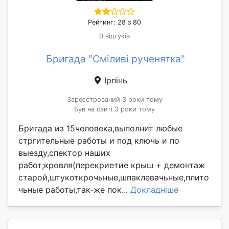
Рейтинг: 28 з 80
0 відгуків
Бригада "Смiливi рученятка"
Ірпінь
Зареєстрований 3 роки тому
Був на сайті 3 роки тому
Бригада из 15человека,выполнит любые
стргительные работы и под ключь и по
выезду,спектор наших
работ;кровля(перекриетие крыш + демонтаж
старой,штукоткрочьные,шпаклевачьные,плито
чьные работы,так-же пок...
Докладніше