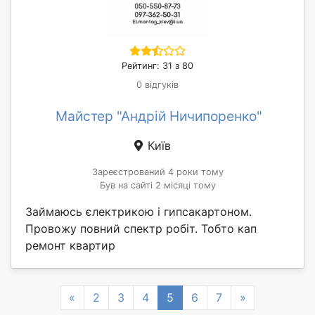
Рейтинг: 31 з 80
0 відгуків
Майстер "Андрій Ничипоренко"
Київ
Зареєстрований 4 роки тому
Був на сайті 2 місяці тому
Займаюсь єлектрикою і гипсакартоном.
Провожу повний спектр робіт. Тобто кап
ремонт квартир
Previous
Next
«
2
3
4
5
6
7
»