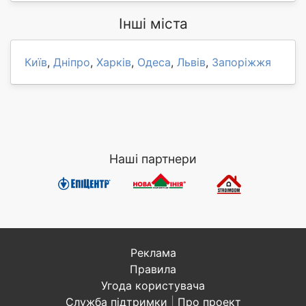
Інші міста
Київ
,
Дніпро
,
Харків
,
Одеса
,
Львів
,
Запоріжжя
Наші партнери
Реклама
Правила
Угода користувача
Служба підтримки
|
Про проект