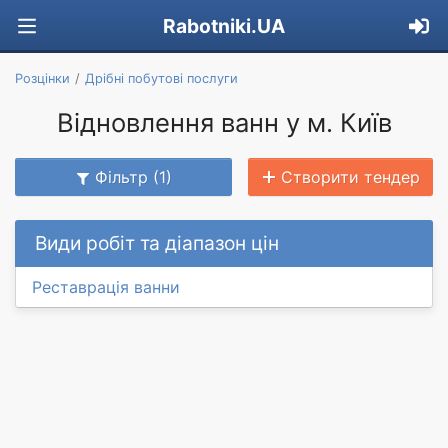
Rabotniki.UA
Розцінки
Дрібні побутові послуги
Відновлення ванн у м. Київ
Фільтр (1)
Створити тендер
Види робіт та діапазон цін
Реставрація ванни