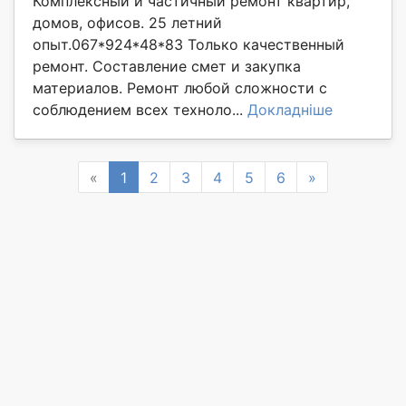
Комплексный и частичный ремонт квартир,
домов, офисов. 25 летний
опыт.067*924*48*83 Только качественный
ремонт. Составление смет и закупка
материалов. Ремонт любой сложности с
соблюдением всех техноло...
Докладніше
Previous
Next
«
1
2
3
4
5
6
»