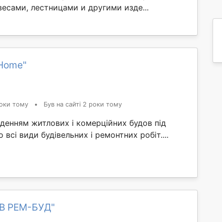
есами, лестницами и другими изде...
Home"
оки тому
•
Був на сайті 2 роки тому
денням житлових і комерційних будов під
всі види будівельних і ремонтних робіт....
КВ РЕМ-БУД"