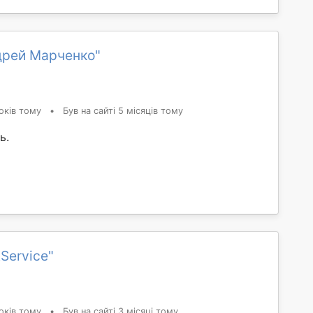
дрей Марченко"
оків тому
•
Був на сайті 5 місяців тому
ь.
tService"
оків тому
•
Був на сайті 3 місяці тому