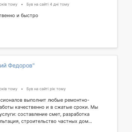
оків тому
•
Був на сайті 4 дні тому
твенно и быстро
ий Федоров"
оків тому
•
Був на сайті рік тому
сионалов выполнит любые ремонтно-
аботы качественно и в сжатые сроки. Мы
услуги: составление смет, разработка
льтация, строительство частных дом...