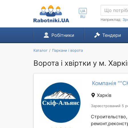
UA
RU
Наприклад:
Зр
Робітники
Тендери
Каталог
Паркани і ворота
Ворота і хвіртки у м. Харкі
Компанія ""
Харків
Зареєстрований 5 р
Строительство,
ремонт,реконст