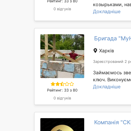
Рейтинг: 33 з 80
козырьками, нав
0 відгуків
Докладніше
Бригада "My
Харків
Зареєстрований 2 р
Займаємось зве
ключ. Виконуємо 
Докладніше
Рейтинг: 33 з 80
0 відгуків
Компанія "С