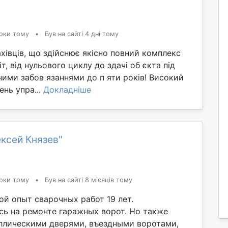
оки тому
•
Був на сайті 4 дні тому
хівців, що здійснює якісно повний комплекс
т, від нульового циклу до здачі об єкта під
ними забов язаннями до п яти років! Високий
ень упра...
Докладніше
ксей Князев"
оки тому
•
Був на сайті 8 місяців тому
ой опыт сварочных работ 19 лет.
ь на ремонте гаражных ворот. Но также
ллическими дверями, въездными воротами,