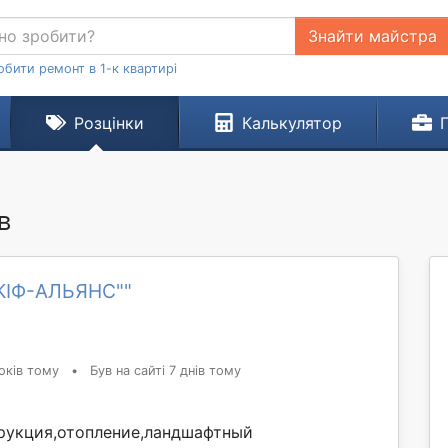
Знайти майстра
обити ремонт в 1-к квартирі
Розцінки
Калькулятор
в
СКІФ-АЛЬЯНС""
оків тому
•
Був на сайті 7 днів тому
рукция,отопление,ландшафтный