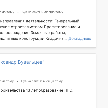
оків тому
•
Був на сайті 6 місяців тому
направления деятельности: Генеральный
ление строительством Проектирование и
сопровождение Земляные работы,
нолитные конструкции Кладочны...
Докладніше
ександр Бувальцев"
оки тому
•
Був на сайті 8 місяців тому
троительства 13 лет,образование ПГС.