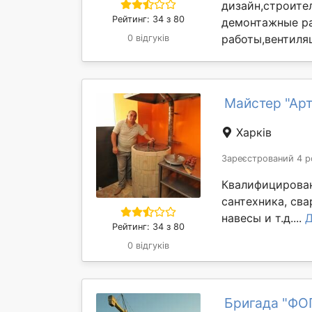
дизайн,строите
Рейтинг: 34 з 80
демонтажные ра
работы,вентиля
0 відгуків
Майстер "Арт
Харків
Зареєстрований 4 р
Квалифицирован
сантехника, сва
навесы и т.д....
Д
Рейтинг: 34 з 80
0 відгуків
Бригада "ФО