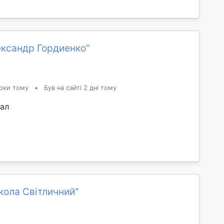
ександр Гордиенко"
оки тому
•
Був на сайті 2 дні тому
ал
кола Світличний"