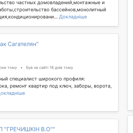
льство частных домовладений,монтажные и
боты,строительство бассейнов,монолитный
ция,кондиционировани...
Докладніше
ак Сагателян"
оки тому
•
Був на сайті 18 днів тому
ый специалист широкого профиля:
рка, ремонт квартир под ключ, заборы, ворота,
окладніше
П "ГРЕЧИШКІН В.О""