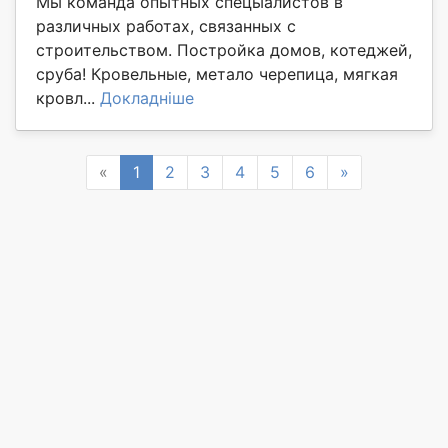
Мы команда опытных спецыалистов в
различных работах, связанных с
строительством. Постройка домов, котеджей,
сруба! Кровельные, метало черепица, мягкая
кровл...
Докладніше
Previous
Next
«
1
2
3
4
5
6
»