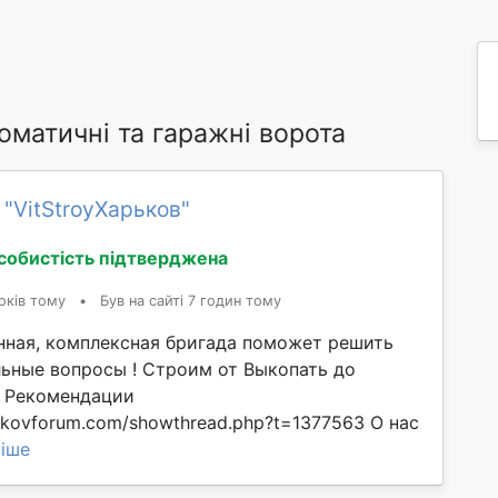
оматичні та гаражні ворота
 "VitStroyХарьков"
собистість підтверджена
оків тому
•
Був на сайті 7 годин тому
ная, комплексная бригада поможет решить
ьные вопросы ! Строим от Выкопать до
! Рекомендации
rkovforum.com/showthread.php?t=1377563 О нас
іше