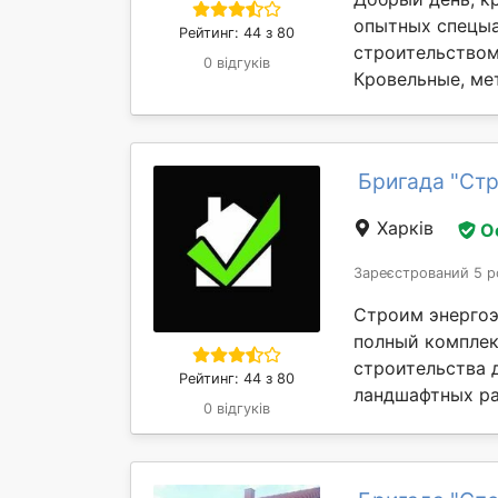
опытных спецыа
Рейтинг: 44 з 80
строительством
0 відгуків
Кровельные, мет
Бригада "Стр
Харків
О
Зареєстрований 5 р
Строим энергоэ
полный комплек
строительства 
Рейтинг: 44 з 80
ландшафтных раб
0 відгуків