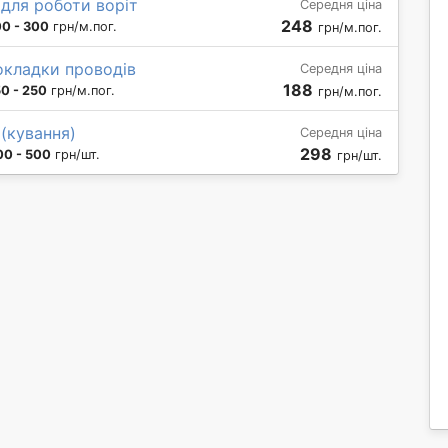
 для роботи воріт
Середня ціна
248
0 - 300
грн/м.пог.
грн/м.пог.
окладки проводів
Середня ціна
188
50 - 250
грн/м.пог.
грн/м.пог.
(кування)
Середня ціна
298
00 - 500
грн/шт.
грн/шт.