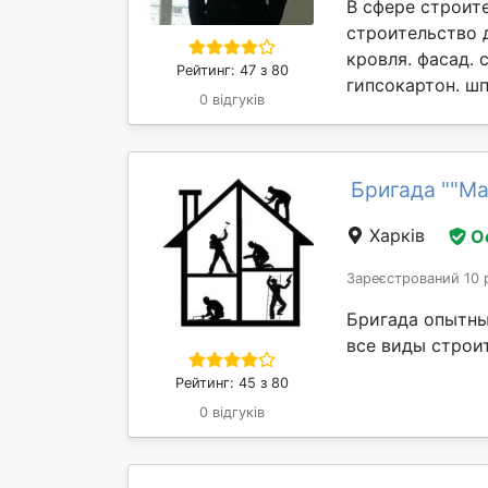
В сфере строите
строительство д
кровля. фасад. 
Рейтинг: 47 з 80
гипсокартон. шп
0 відгуків
Бригада ""М
Харків
О
Зареєстрований 10 
Бригада опытны
все виды строи
Рейтинг: 45 з 80
0 відгуків