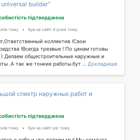
universal builder"
собистість підтверджена
оків тому
•
Був на сайті 4 роки тому
т,Ответственный коллектив !Свои
едства !Всегда трезвые ! По ценам готовы
 ) Делаем общестроительные наружные и
ты .А так же тонкие работы.бут ...
Докладніше
льшой спектр наружных работ и
собистість підтверджена
оків тому
•
Був на сайті рік тому
ратко о себе и что делаем мы! Мы команда