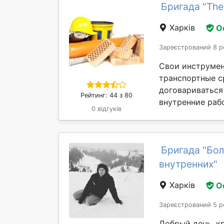
Бригада "The 
Харків
О
Зареєстрований 8 р
Свои инструмен
транспортные ср
договариваться
Рейтинг: 44 з 80
внутренние рабо
0 відгуків
Бригада "Бо
внутренних"
Харків
О
Зареєстрований 5 р
Добрый день, к