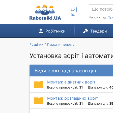
UA
RU
Наприклад:
Зр
Робітники
Тендери
Розцінки
Паркани і ворота
Установка воріт і автомати
Види робіт та діапазон цін
Монтаж відкатних воріт
Всього пропозицій:
31
Діапазон цін:
4
Монтаж розпашних воріт
Всього пропозицій:
31
Діапазон цін:
35