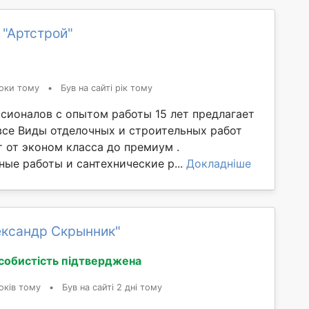
 "Артстрой"
оки тому
•
Був на сайті рік тому
сионалов с опытом работы 15 лет предлагает
 все Виды отделочных и строительных работ
 от эконом класса до премиум .
ые работы и сантехнические р...
Докладніше
ександр Скрынник"
собистість підтверджена
оків тому
•
Був на сайті 2 дні тому