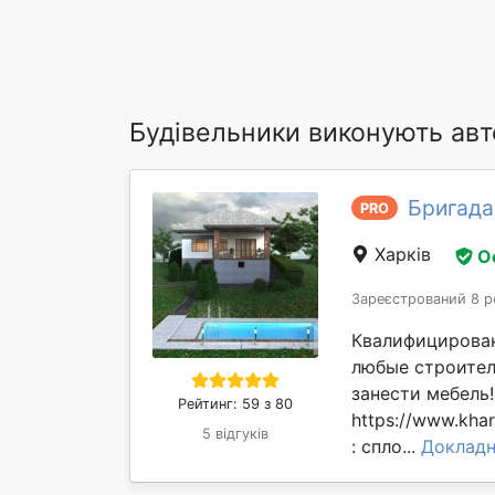
Будівельники виконують авт
Бригада
PRO
Харків
О
Зареєстрований 8 р
Квалифицирован
любые строител
занести мебель
Рейтинг: 59 з 80
https://www.kha
5 відгуків
: спло...
Докладн