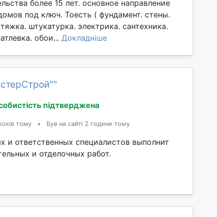
льства более 15 лет. основное направление
омов под ключ. Тоесть ( фундамент. стены.
стяжка. штукатурка. электрика. сантехника.
атлевка. обои...
Докладніше
астерСтрой""
собистість підтверджена
років тому
•
Був на сайті 2 години тому
х и ответственных специалистов выполнит
тельных и отделочных работ.