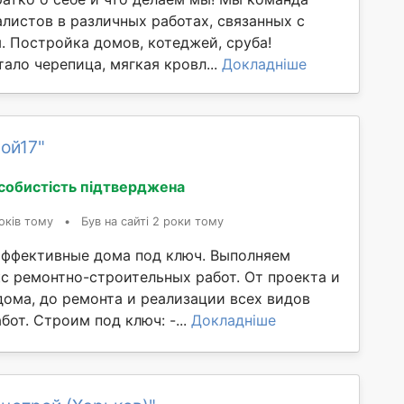
листов в различных работах, связанных с
. Постройка домов, котеджей, сруба!
ало черепица, мягкая кровл...
Докладніше
ой17"
собистість підтверджена
оків тому
•
Був на сайті 2 роки тому
ффективные дома под ключ. Выполняем
с ремонтно-строительных работ. От проекта и
дома, до ремонта и реализации всех видов
от. Строим под ключ: -...
Докладніше