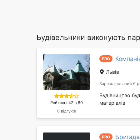
Будівельники виконують па
Компані
PRO
Львів
Зареєстрований 6 р
Будівництво бу
матеріалів
Рейтинг: 42 з 80
0 відгуків
Бригада
PRO