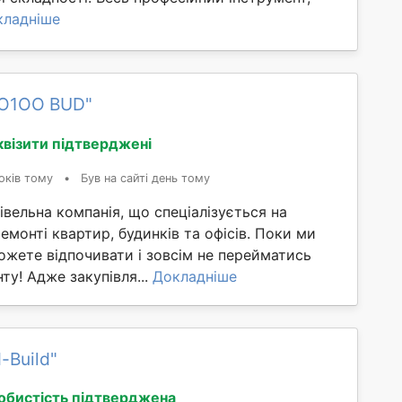
кладніше
RO1OO BUD"
квізити підтверджені
оків тому
•
Був на сайті день тому
вельна компанія, що спеціалізується на
монті квартир, будинків та офісів. Поки ми
ожете відпочивати і зовсім не перейматись
у! Адже закупівля...
Докладніше
-Build"
обистість підтверджена