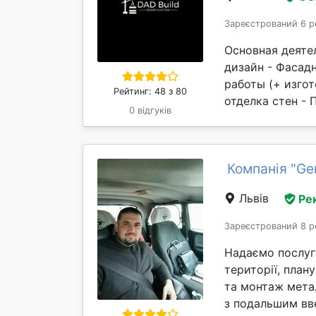
Зареєстрований 6 р
Основная деятел
дизайн - Фасад
работы (+ изгот
Рейтинг: 48 з 80
отделка стен - 
0 відгуків
Компанія "Ger
Львів
Ре
Зареєстрований 8 р
Надаємо послуги
території, план
та монтаж мета
з подальшим вве