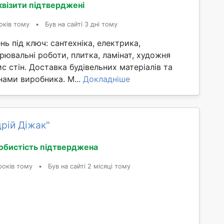
квізити підтверджені
оків тому
•
Був на сайті 3 дні тому
ь під ключ: сантехніка, електрика,
арювальні роботи, плитка, ламінат, художня
ис стін. Доставка будівельних матеріалів та
інами виробника. М...
Докладніше
рій Діжак"
обистість підтверджена
років тому
•
Був на сайті 2 місяці тому