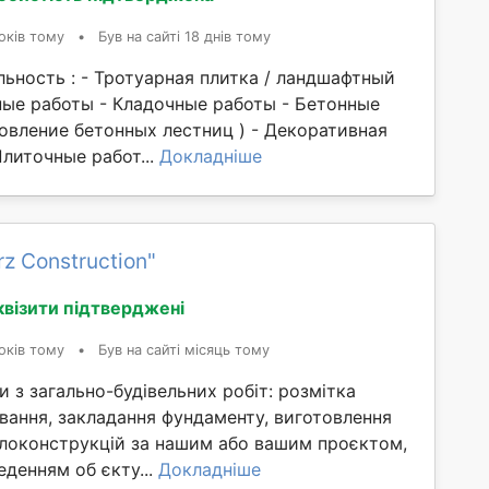
оків тому
•
Був на сайті 18 днів тому
ьность : - Тротуарная плитка / ландшафтный
ные работы - Кладочные работы - Бетонные
овление бетонных лестниц ) - Декоративная
Плиточные работ...
Докладніше
z Construction"
квізити підтверджені
оків тому
•
Був на сайті місяць тому
 з загально-будівельних робіт: розмітка
ування, закладання фундаменту, виготовлення
локонструкцій за нашим або вашим проєктом,
денням об єкту...
Докладніше