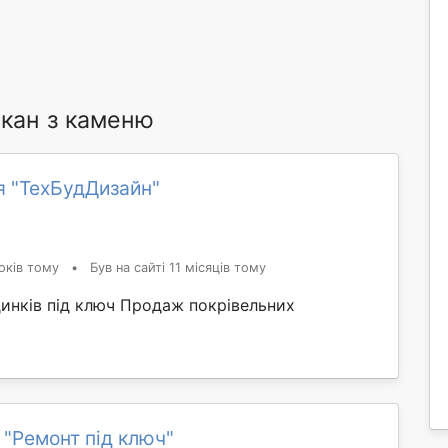
ркан з каменю
я "ТехБудДизайн"
оків тому
•
Був на сайті 11 місяців тому
динків під ключ Продаж покрівельних
 "Ремонт під ключ"