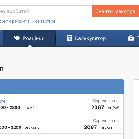
Знайти майстра
обити ремонт в 1-к квартирі
Розцінки
Калькулятор
в
юч
Середня ціна
2367
100 - 2800
грн/м²
грн/м²
Середня ціна
3067
000 - 3200
грн/м.пог.
грн/м.пог.