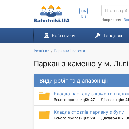
UA
RU
Наприклад:
Зр
Робітники
Тендери
Розцінки
Паркани і ворота
Паркан з каменю у м. Льві
Види робіт та діапазон цін
Кладка паркану з каменю під кл
Всього пропозицій:
27
Діапазон цін:
2
Кладка стовпів паркану з буту
Всього пропозицій:
24
Діапазон цін:
3