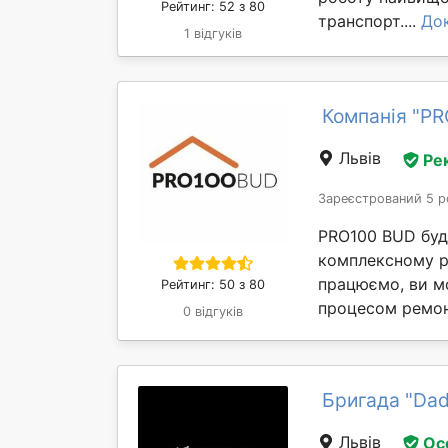
Рейтинг: 52 з 80
транспорт....
До
1 відгуків
Компанія "P
Львів
Ре
Зареєстрований 5 р
PRO100 BUD буді
комплексному ре
працюємо, ви м
Рейтинг: 50 з 80
процесом ремонт
0 відгуків
Бригада "Dad
Львів
Ос