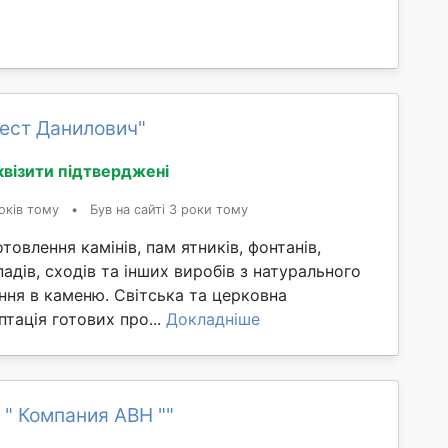
ест Данилович"
квізити підтверджені
оків тому
•
Був на сайті 3 роки тому
товлення камінів, пам ятників, фонтанів,
падів, сходів та інших виробів з натурального
ння в каменю. Світська та церковна
птація готових про...
Докладніше
 " Компания АВН ""