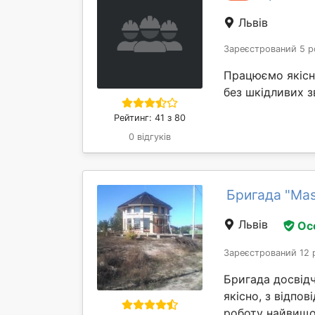
Львів
Зареєстрований 5 р
Працюємо якісно
без шкідливих 
Рейтинг: 41 з 80
0 відгуків
Бригада "Mas
Львів
Ос
Зареєстрований 12 
Бригада досвід
якісно, з відпо
роботу найвищоі