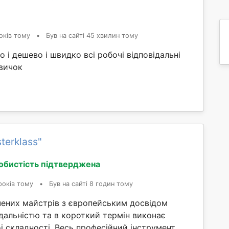
оків тому
•
Був на сайті 45 хвилин тому
 і дешево і швидко всі робочі відповідальні
звичок
terklass"
обистість підтверджена
років тому
•
Був на сайті 8 годин тому
чених майстрів з європейським досвідом
відальністю та в короткий термін виконає
 складності. Весь професійний інструмент,