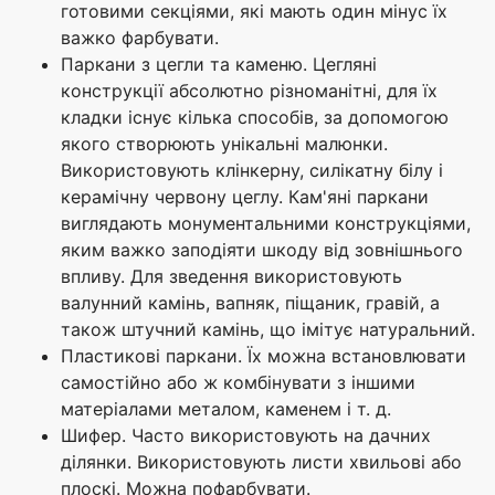
готовими секціями, які мають один мінус їх
важко фарбувати.
Паркани з цегли та каменю. Цегляні
конструкції абсолютно різноманітні, для їх
кладки існує кілька способів, за допомогою
якого створюють унікальні малюнки.
Використовують клінкерну, силікатну білу і
керамічну червону цеглу. Кам'яні паркани
виглядають монументальними конструкціями,
яким важко заподіяти шкоду від зовнішнього
впливу. Для зведення використовують
валунний камінь, вапняк, піщаник, гравій, а
також штучний камінь, що імітує натуральний.
Пластикові паркани. Їх можна встановлювати
самостійно або ж комбінувати з іншими
матеріалами металом, каменем і т. д.
Шифер. Часто використовують на дачних
ділянки. Використовують листи хвильові або
плоскі. Можна пофарбувати.