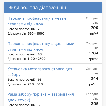
Види робіт та діапазон цін
Паркан з профнастилу з метал
Середня
ціна
стовпами під ключ
790
Всього пропозицій:
70
Діапазон цін:
550 - 1000
грн/м²
Паркан з профнастилу з цегляними
Середня
ціна
стовпами під ключ
1784
Всього пропозицій:
43
Діапазон цін:
1100 - 2700
грн/м²
Установка металевого стовпа для
Середня
ціна
забору
344
Всього пропозицій:
62
Діапазон цін:
200 - 500
грн/шт.
Рама забору(порізка + зварювання
Середня
ціна
двох точок)
305
Всього пропозицій:
50