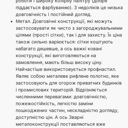
роботи і широку колірну палітру (добре
піддається фарбуванню). З недоліків це низька
довговічність і постійний догляд.
Метал. Довговічні конструкції, які можуть
застосовувати як чисто з загороджувальними
цілями (прості сітки), так і для захисту. Їх ціна
також сильно варіюється: сітки коштують
набагато дешевше, а ось важкі ковані
конструкції, які виготовляються на
замовлення, мають більш високу ціну.
Найчастіше використовується профнастил.
Являє собою металеве рифлене полотно, яке
застосовують для огорож приватних будинків
і промислових територій. Відрізняється
численними перевагами: довговічністю,
пожежостійкість, легкістю заміни
пошкоджених частин, нескладністю догляду,
доступністю цін. А ось Зварні
металоконструкції поставляються вже