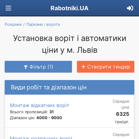
Rabotniki.UA
Розцінки
Паркани і ворота
Установка воріт і автоматики
ціни у м. Львів
Фільтр (1)
Створити тендер
Види робіт та діапазон цін
Середня
Монтаж відкатних воріт
ціна
Всього пропозицій:
31
6325
Діапазон цін:
4000 - 9000
грн/шт.
Середня
Монтаж розпашних воріт