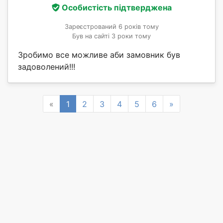
Особистість підтверджена
Зареєстрований 6 років тому
Був на сайті 3 роки тому
Зробимо все можливе аби замовник був
задоволений!!!
Previous
Next
«
1
2
3
4
5
6
»