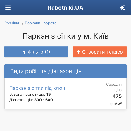
Rabotniki.UA
Розцінки
Паркани і ворота
Паркан з сітки у м. Київ
Фільтр (1)
Створити тендер
Види робіт та діапазон цін
Середня
Паркан з сітки під ключ
ціна
Всього пропозицій:
19
475
Діапазон цін:
300 - 600
грн/м²