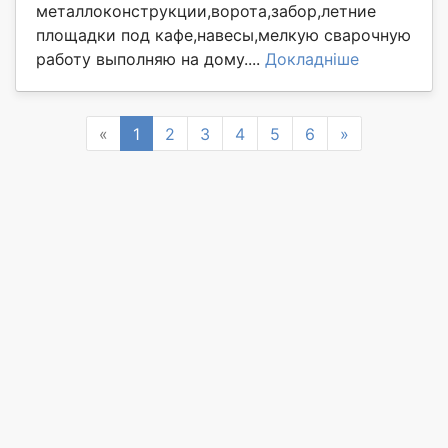
металлоконструкции,ворота,забор,летние
площадки под кафе,навесы,мелкую сварочную
работу выполняю на дому....
Докладніше
Previous
Next
«
1
2
3
4
5
6
»