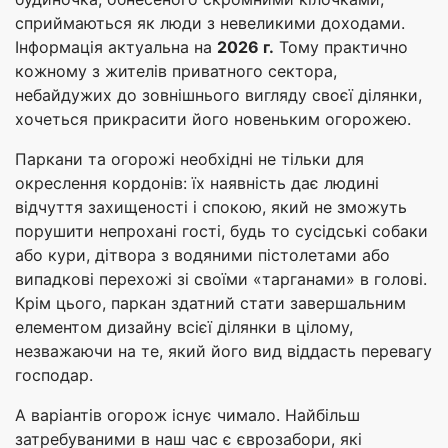
сприймаються як люди з невеликими доходами.
Інформація актуальна на
2026 г.
Тому практично
кожному з жителів приватного сектора,
небайдужих до зовнішнього вигляду своєї ділянки,
хочеться прикрасити його новеньким огорожею.
Паркани та огорожі необхідні не тільки для
окреслення кордонів: їх наявність дає людині
відчуття захищеності і спокою, який не зможуть
порушити непрохані гості, будь то сусідські собаки
або кури, дітвора з водяними пістолетами або
випадкові перехожі зі своїми «тарганами» в голові.
Крім цього, паркан здатний стати завершальним
елементом дизайну всієї ділянки в цілому,
незважаючи на те, який його вид віддасть перевагу
господар.
А варіантів огорож існує чимало. Найбільш
затребуваними в наш час є єврозабори, які