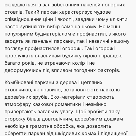
складаються із залізобетонних панелей і опорних
стовпів. Такий паркан характеризує чудове
співвідношення ціни і якості, завдяки чому клієнти
часто зупиняють вибір саме на ньому. Не менш
популярним будматеріалом є профнастил, з якого
зводять як панельні паркани, так і незвичні нашому
погляду профнастилові огорожі. Такі огорожі
прослужать власникам будинку вірою і правдою
багато років, не втрачаючи колір і не
деформуючись під впливом погодних факторів.
Комбіновані паркани з дерева і цегляних
стовпчиків, як правило, встановлюють навколо
дерев'яних зрубів. Еко-матеріали створюють
атмосферу казкової романтики і незмінно
привертають загальну увагу. Щоб зробити таку
огорожу більш довговічним, дерев'яним дошкам
необхідна грамотна обробка, яка дозволить
оберегти паркан від шкідливих комах і підвищеної