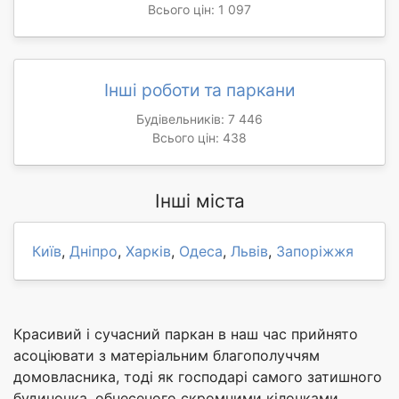
Всього цін: 1 097
Інші роботи та паркани
Будівельників: 7 446
Всього цін: 438
Інші міста
Київ
,
Дніпро
,
Харків
,
Одеса
,
Львів
,
Запоріжжя
Красивий і сучасний паркан в наш час прийнято
асоціювати з матеріальним благополуччям
домовласника, тоді як господарі самого затишного
будиночка, обнесеного скромними кілочками,