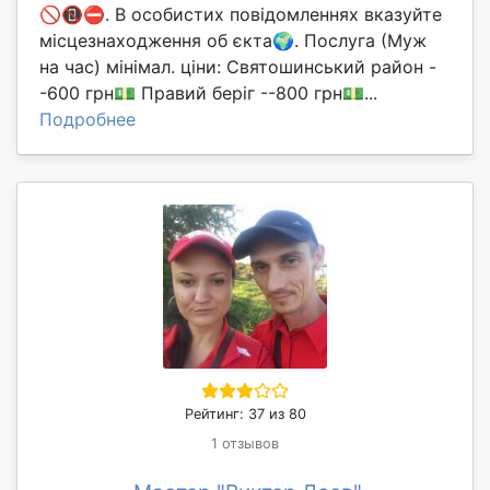
🚫📵⛔. В особистих повідомленнях вказуйте
місцезнаходження об єкта🌍. Послуга (Муж
на час) мінімал. ціни: Святошинський район -
-600 грн💵 Правий беріг --800 грн💵...
Подробнее
Рейтинг: 37 из 80
1 отзывов