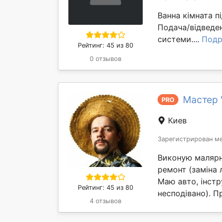
Ванна кімната п
Подача/відведен
системи....
Подр
Рейтинг: 45 из 80
0 отзывов
Мастер 
PRO
Киев
Зарегистрирован ме
Виконую малярні
ремонт (заміна л
Маю авто, інстр
Рейтинг: 45 из 80
несподівано). П
4 отзывов