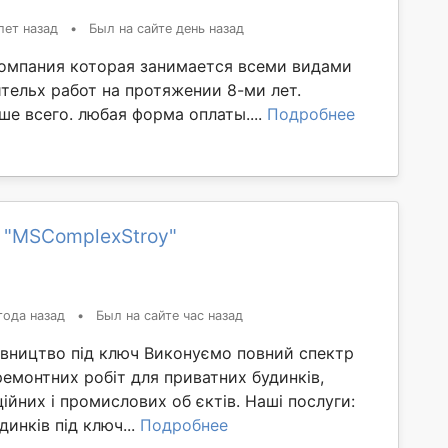
лет назад
•
Был на сайте день назад
омпания которая занимается всеми видами
тельх работ на протяжении 8-ми лет.
е всего. любая форма оплаты....
Подробнее
 "MSComplexStroy"
года назад
•
Был на сайте час назад
івництво під ключ Виконуємо повний спектр
ремонтних робіт для приватних будинків,
ійних і промислових об єктів. Наші послуги:
динків під ключ...
Подробнее