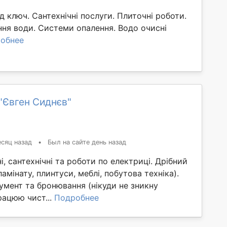
ід ключ. Сантехнічні послуги. Плиточні роботи.
ня води. Системи опалення. Водо очисні
обнее
"Євген Сиднєв"
сяц назад
•
Был на сайте день назад
, сантехнічні та роботи по електриці. Дрібний
амінату, плинтуси, меблі, побутова техніка).
умент та бронювання (нікуди не зникну
рацюю чист...
Подробнее