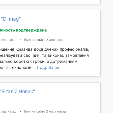
 "D-mag"
ичность подтверждена
года назад
•
Был на сайте 2 дня назад
рішення Команда досвідчених професіоналів,
алізувати свої ідеї, та виконає замовлення
мально короткі строки, з дотриманням
 та технологій....
Подробнее
"Віталій Новак"
года назад
•
Был на сайте 2 часа назад