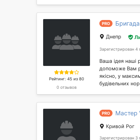
Бригада
PRO
Днепр
Л
Зарегистрирован 4 
Ваша ідея наші 
допоможе Вам ре
якісно, у макси
Рейтинг: 45 из 80
будівельних норм
0 отзывов
Мастер 
PRO
Кривой Рог
Зарегистрирован 3 