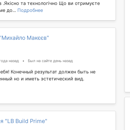
в .Якісно та технологічно Що ви отримуєте
е до...
Подробнее
"Михайло Макєєв"
года назад
•
Был на сайте день назад
ебя! Конечный результат должен быть не
енный но и иметь эстетический вид.
 "LB Build Prime"