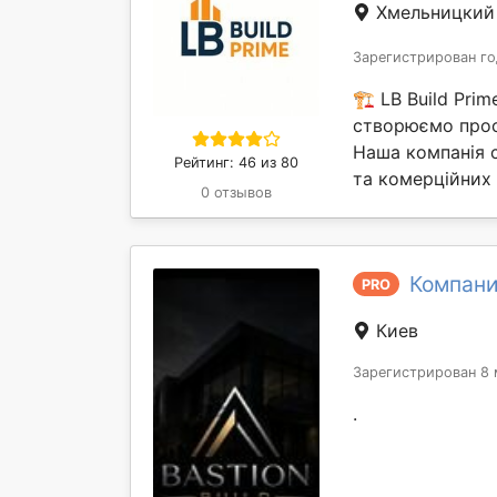
Хмельницки
Зарегистрирован го
🏗 LB Build Pri
створюємо прос
Наша компанія с
Рейтинг: 46 из 80
та комерційних 
0 отзывов
Компани
PRO
Киев
Зарегистрирован 8 
.