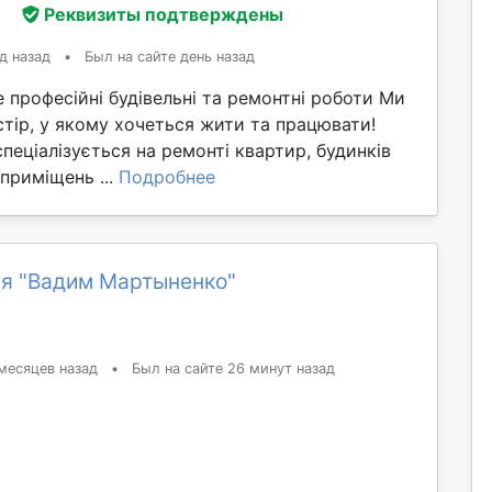
й
Реквизиты подтверждены
д назад
•
Был на сайте день назад
me професійні будівельні та ремонтні роботи Ми
тір, у якому хочеться жити та працювати!
пеціалізується на ремонті квартир, будинків
приміщень ...
Подробнее
я "Вадим Мартыненко"
месяцев назад
•
Был на сайте 26 минут назад