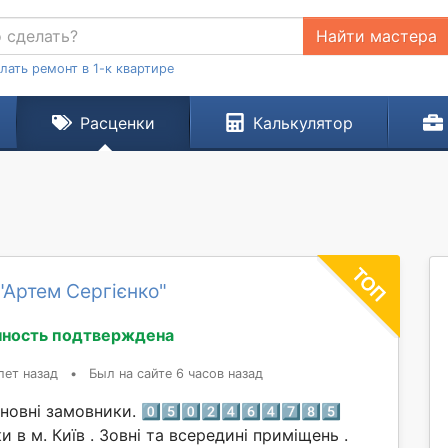
Найти мастера
лать ремонт в 1-к квартире
Расценки
Калькулятор
"Артем Сергієнко"
ность подтверждена
лет назад
•
Был на сайте 6 часов назад
вні замовники. 0️⃣5️⃣0️⃣2️⃣4️⃣6️⃣4️⃣7️⃣8️⃣5️⃣
 в м. Київ . Зовні та всередині приміщень .