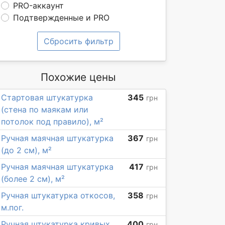
PRO-аккаунт
Подтвержденные и PRO
Сбросить фильтр
Похожие цены
Стартовая штукатурка
345
грн
(стена по маякам или
потолок под правило), м²
Ручная маячная штукатурка
367
грн
(до 2 см), м²
Ручная маячная штукатурка
417
грн
(более 2 см), м²
Ручная штукатурка откосов,
358
грн
м.пог.
Ручная штукатурка кривых
400
грн