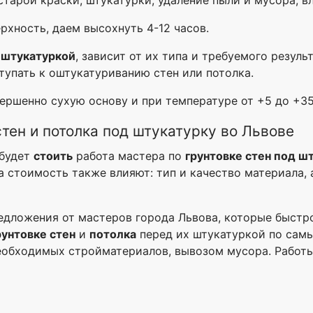
рхность, даем высохнуть 4-12 часов.
д штукатуркой
, зависит от их типа и требуемого резул
тупать к оштукатуриванию стен или потолка.
вершенно сухую основу и при температуре от +5 до +35
стен и потолка под штукатурку во Львове
будет
стоить
работа мастера по
грунтовке стен под ш
На стоимость также влияют: тип и качество материала,
едложения от мастеров города Львова, которые быстро
рунтовке стен
и
потолка
перед их штукатуркой по са
еобходимых стройматериалов, вывозом мусора. Работы