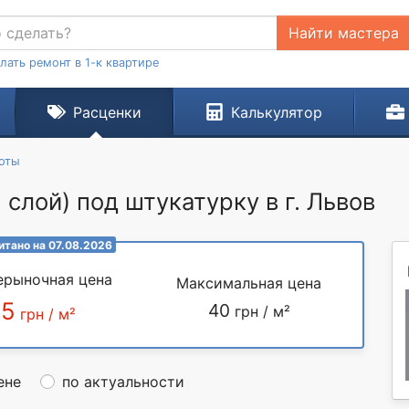
Найти мастера
лать ремонт в 1-к квартире
Расценки
Калькулятор
оты
1 слой) под штукатурку в г. Львов
итано на 07.08.2026
ерыночная цена
Максимальная цена
35
40
грн / м²
грн / м²
ене
по актуальности