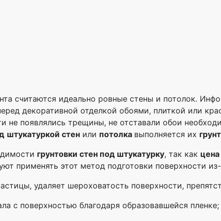
нта считаются идеально ровные стены и потолок. Инф
еред декоративной отделкой обоями, плиткой или кра
и не появлялись трещины, не отставали обои необход
д
штукатуркой стен
или
потолка
выполняется их
грун
ходимости
грунтовки стен под штукатурку
, так как
цен
ют применять этот метод подготовки поверхности из-
 частицы, удаляет шероховатость поверхности, препятс
ала с поверхностью благодаря образовавшейся пленке;