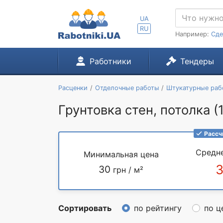
UA
RU
Например:
Сде
Работники
Тендеры
Расценки
Отделочные работы
Штукатурные раб
Грунтовка стен, потолка (
Рассч
Средн
Минимальная цена
30
грн / м²
Сортировать
по рейтингу
по ц