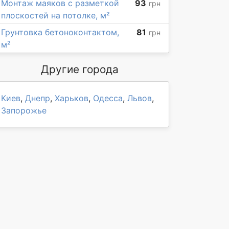
Монтаж маяков с разметкой
93
грн
плоскостей на потолке, м²
Грунтовка бетоноконтактом,
81
грн
м²
Другие города
Киев
,
Днепр
,
Харьков
,
Одесса
,
Львов
,
Запорожье