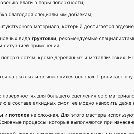
новению влаги в поры поверхности;
ибка благодаря специальным добавкам;
штукатурного материала, который достигается агдези
сновных вида
грунтовки
, рекомендуемые специалиста
 и ситуацией применения:
м поверхностям, кроме деревянных и металлических. Не
ется на рыхлых и осыпающихся основах. Проникает внут
х поверхностях для большего сцепления ее с материало
ию в составе алкидных смол, ее модно наносить даже 
ны
и
потолок
не сложная. Для этого мастера используют
Основные процессы, которые выполняются при нанесен
старой краски, штукатурки, удаление пыли и мусора, 