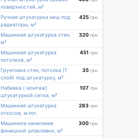
поверхностей, м²
Ручная штукатурка ниш под
425
грн
радиаторы, м²
Машинная штукатурка стен,
320
грн
м²
Машинная штукатурка
451
грн
потолков, м²
Грунтовка стен, потолка (1
35
грн
слой) под штукатурку, м²
Набивка ( монтаж)
107
грн
штукатурной сетки, м²
Машинная штукатурка
283
грн
откосов, м.пог.
Машинное нанесение
300
грн
финишной шпаклевки, м²