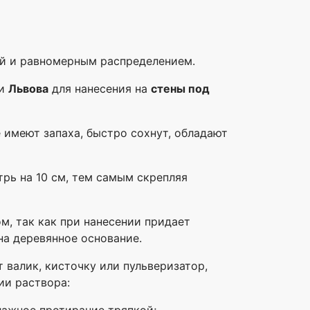
ей и равномерным распределением.
ми
Львова
для нанесения на
стены под
 имеют запаха, быстро сохнут, обладают
рь на 10 см, тем самым скрепляя
м, так как при нанесении придает
на деревянное основание.
 валик, кисточку или пульверизатор,
ии раствора:
влажное протирание тряпкой;