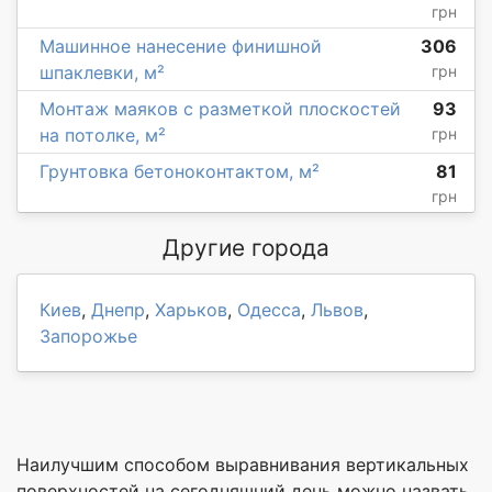
грн
Машинное нанесение финишной
306
шпаклевки, м²
грн
Монтаж маяков с разметкой плоскостей
93
на потолке, м²
грн
Грунтовка бетоноконтактом, м²
81
грн
Другие города
Киев
,
Днепр
,
Харьков
,
Одесса
,
Львов
,
Запорожье
Наилучшим способом выравнивания вертикальных
поверхностей на сегодняшний день можно назвать