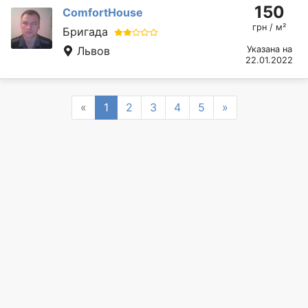
150
ComfortHouse
грн / м²
Бригада
Львов
Указана на
22.01.2022
Previous
Next
«
1
2
3
4
5
»