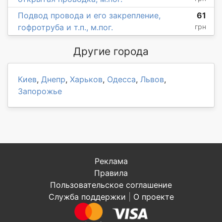
Подвод провода и его закрепление,
61
гофротруба и т.п., м.пог.
грн
Другие города
Киев
,
Днепр
,
Харьков
,
Одесса
,
Львов
,
Запорожье
Реклама
Правила
Пользовательское соглашение
Служба поддержки
|
О проекте