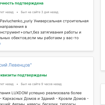
ичность подтверждена
лет назад
•
Был на сайте 3 дня назад
Pavluchenko_yuriy Универсальная строительная
 направления в
инструмент+опыт,без затягивания работы и
льных обектов,если мы работаем у вас-то
е
рий Левенцов"
еквизиты подтверждены
лет назад
•
Был на сайте 9 часов назад
мпания LUXDOM успешно реализовала более
 - Каркасных Домов и Зданий - Кровли Домов -
кций: фермы, навесы, беседки, террасы,