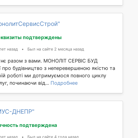
онолитСервисСтрой"
еквизиты подтверждены
лет назад
•
Был на сайте 2 месяца назад
нє разом з вами. МОНОЛІТ СЕРВІС БУД
ї про будівництво з неперевершеною якістю та
оїй роботі ми дотримуємося повного циклу
луг, починаючи від...
Подробнее
МУС-ДНЕПР"
ичность подтверждена
лет назад
•
Был на сайте 4 года назад