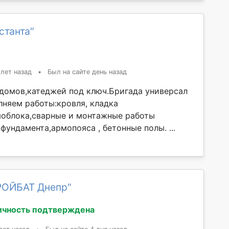
станта"
 лет назад
•
Был на сайте день назад
домов,катеджей под ключ.Бригада универсал
лняем работы:кровля, кладка
моблока,сварные и монтажные работы
фундамента,армопояса , бетонные полы. ...
РОЙБАТ Днепр"
ичность подтверждена