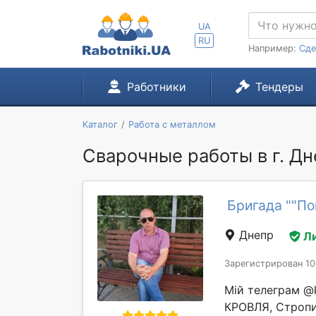
UA
RU
Например:
Сде
Работники
Тендеры
Каталог
Работа с металлом
Сварочные работы в г. Д
Бригада ""По
Днепр
Л
Зарегистрирован 10
Мій телеграм @
КРОВЛЯ, Стропи