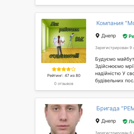
Компания "М
Днепр
Р
Зарегистрирован 9 
Будуємо майбут
Здійснюємо мрі
надійністю У св
Рейтинг: 47 из 80
будівельних пос
0 отзывов
Бригада "РЕ
Днепр
Л
Зарегистрирован 6 