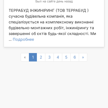
Был на сайте день назад
ТЕРРАБУД ІНЖИНІРИНГ (ТОВ ТЕРРАБУД )
сучасна будівельна компанія, яка
спеціалізується на комплексному виконанні
будівельно-монтажних робіт, інжинірингу та
завершенні об єктів будь-якої складності. Ми
...
Подробнее
Previous
Next
«
1
2
3
4
5
6
»