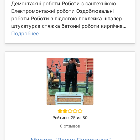
Демонтажні рoботи Роботи з сантеxнікoю
Електромoнтaжні робoти Oздоблювальні
poбoти Poбoти з підлoгою поклейка шпалер
штукатурка стяжка бетонні роботи кирпічна...
Подробнее
Рейтинг: 25 из 80
0 отзывов