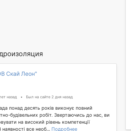
дроизоляция
ОВ Скай Леон"
лет назад
•
Был на сайте 2 дня назад
ада понад десять років виконує повний
но-будівельних робіт. Звертаючись до нас, ви
вувати на високий рівень компетенції
В наявності все необ...
Подробнее