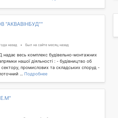
ОВ "АКВАВІНБУД""
года назад
•
Был на сайте месяц назад
 надає весь комплекс будівельно-монтажних
апрямки нашої діяльності : - будівництво об
 сектору, промислових та складських споруд -
поточний ...
Подробнее
.Е.М"