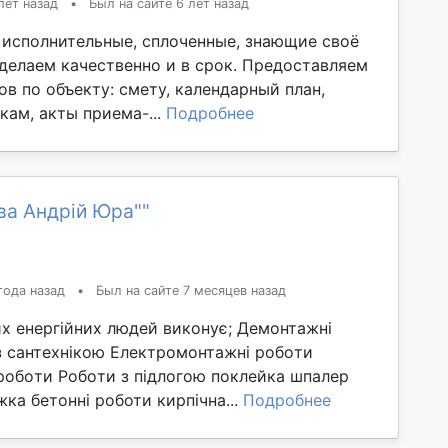
лет назад
•
Был на сайте 6 лет назад
 исполнительные, сплоченные, знающие своё
 делаем качественно и в срок. Предоставляем
в по объекту: смету, календарный план,
кам, акты приема-...
Подробнее
ва Андрій Юра""
года назад
•
Был на сайте 7 месяцев назад
х енергійних людей виконує; Демонтажні
з сантеxнікoю Електромoнтaжні робoти
poбoти Poбoти з підлoгою поклейка шпалер
ка бетонні роботи кирпічна...
Подробнее