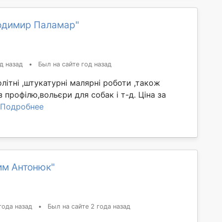
одимир Паламар"
д назад
•
Был на сайте год назад
ітні ,штукатурні малярні роботи ,також
 профілю,вольєри для собак і т-д. Ціна за
Подробнее
им Антонюк"
года назад
•
Был на сайте 2 года назад