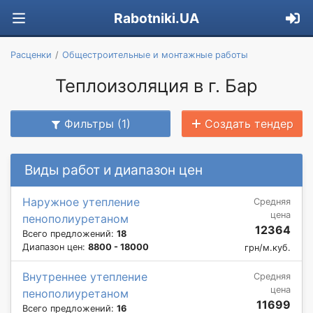
Rabotniki.UA
Расценки
Общестроительные и монтажные работы
Теплоизоляция в г. Бар
Фильтры (1)
Создать тендер
Виды работ и диапазон цен
Наружное утепление
Средняя
цена
пенополиуретаном
12364
Всего предложений:
18
Диапазон цен:
8800 - 18000
грн/м.куб.
Внутреннее утепление
Средняя
цена
пенополиуретаном
11699
Всего предложений:
16