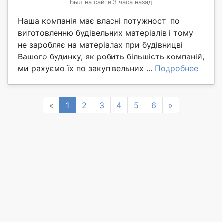
Был на сайте 3 часа назад
Наша компанія має власні потужності по
виготовленню будівельних матеріалів і тому
не заробляє на матеріалах при будівницві
Вашого будинку, як робить більшість компаній,
ми рахуємо їх по закупівельних ...
Подробнее
Previous
Next
«
1
2
3
4
5
6
»