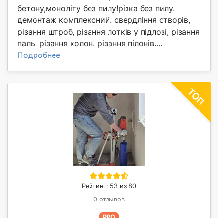
бетону,моноліту без пилу!різка без пилу.
демонтаж комплексний. свердління отворів,
різання штроб, різання лотків у підлозі, різання
паль, різання колон. різання пілонів....
Подробнее
Рейтинг: 53 из 80
0 отзывов
PRO