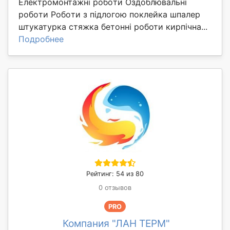
Електромoнтaжні робoти Oздоблювальні
poбoти Poбoти з підлoгою поклейка шпалер
штукатурка стяжка бетонні роботи кирпічна...
Подробнее
Рейтинг: 54 из 80
0 отзывов
PRO
Компания "ЛАН ТЕРМ"