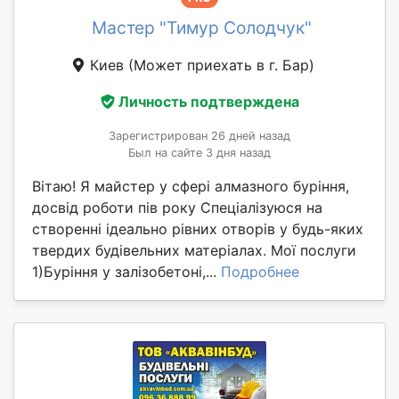
Мастер "Тимур Солодчук"
Киев
(Может приехать в г. Бар)
Личность подтверждена
Зарегистрирован 26 дней назад
Был на сайте 3 дня назад
Вітаю! Я майстер у сфері алмазного буріння,
досвід роботи пів року Спеціалізуюся на
створенні ідеально рівних отворів у будь-яких
твердих будівельних матеріалах. Мої послуги
1)Буріння у залізобетоні,...
Подробнее