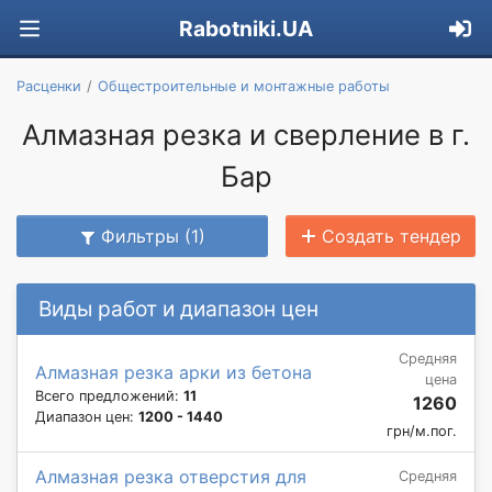
Rabotniki.UA
Расценки
Общестроительные и монтажные работы
Алмазная резка и сверление в г.
Бар
Фильтры (1)
Создать тендер
Виды работ и диапазон цен
Средняя
Алмазная резка арки из бетона
цена
Всего предложений:
11
1260
Диапазон цен:
1200 - 1440
грн/м.пог.
Алмазная резка отверстия для
Средняя