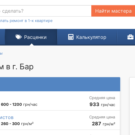
Найти мастера
лать ремонт в 1-к квартире
Расценки
Калькулятор
ты
в г. Бар
Средняя цена
933
:
600 - 1200
грн/час
грн/час
истов
Средняя цена
287
:
260 - 300
грн/м²
грн/м²