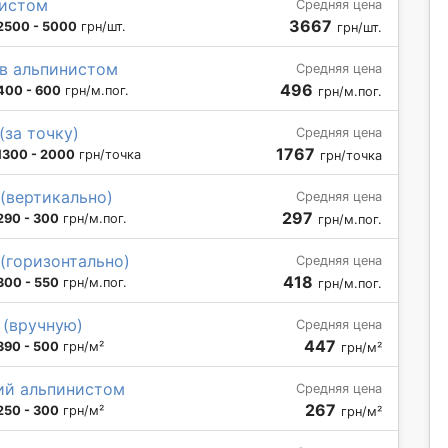
нистом
Средняя цена
3667
2500 - 5000
грн/шт.
грн/шт.
в альпинистом
Средняя цена
496
400 - 600
грн/м.пог.
грн/м.пог.
за точку)
Средняя цена
1767
1300 - 2000
грн/точка
грн/точка
(вертикально)
Средняя цена
297
290 - 300
грн/м.пог.
грн/м.пог.
(горизонтально)
Средняя цена
418
300 - 550
грн/м.пог.
грн/м.пог.
 (вручную)
Средняя цена
447
390 - 500
грн/м²
грн/м²
ий альпинистом
Средняя цена
267
250 - 300
грн/м²
грн/м²