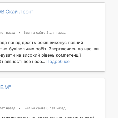
ОВ Скай Леон"
лет назад
•
Был на сайте 2 дня назад
ада понад десять років виконує повний
но-будівельних робіт. Звертаючись до нас, ви
вувати на високий рівень компетенції
В наявності все необ...
Подробнее
.Е.М"
лет назад
•
Был на сайте 6 лет назад