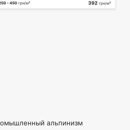
392
250 - 450
грн/м²
грн/м²
ромышленный альпинизм