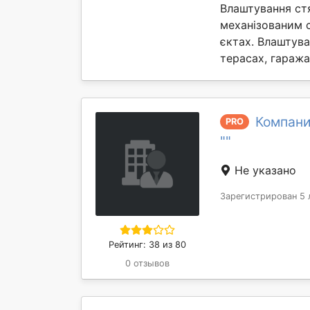
Влаштування ст
механізованим 
єктах. Влаштув
терасах, гаражах 
Компани
PRO
""
Не указано
Зарегистрирован 5 
Рейтинг: 38 из 80
0 отзывов