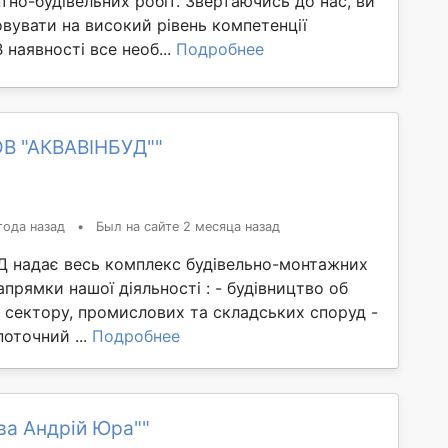
но-будівельних робіт. Звертаючись до нас, ви
вувати на високий рівень компетенції
В наявності все необ...
Подробнее
ОВ "АКВАВІНБУД""
года назад
•
Был на сайте 2 месяца назад
 надає весь комплекс будівельно-монтажних
апрямки нашої діяльності : - будівництво об
 сектору, промислових та складських споруд -
поточний ...
Подробнее
ва Андрій Юра""