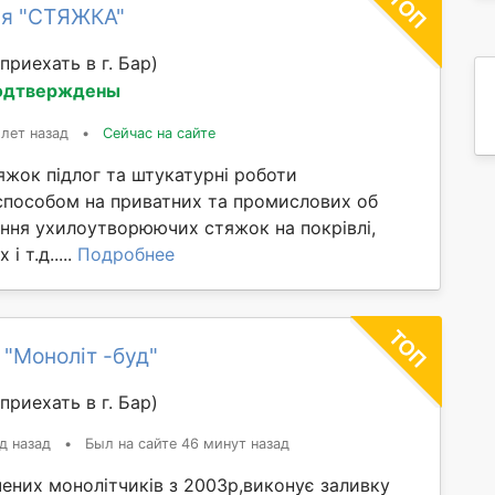
ия "СТЯЖКА"
приехать в г. Бар)
одтверждены
 лет назад
•
Сейчас на сайте
яжок підлог та штукатурні роботи
способом на приватних та промислових об
ання ухилоутворюючих стяжок на покрівлі,
і т.д.....
Подробнее
 "Моноліт -буд"
приехать в г. Бар)
д назад
•
Был на сайте 46 минут назад
ених монолітчиків з 2003р,виконує заливку