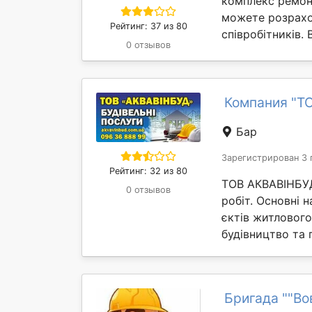
комплекс ремонт
можете розрахо
Рейтинг: 37 из 80
співробітників. 
0 отзывов
Компания "Т
Бар
Зарегистрирован 3 
Рейтинг: 32 из 80
ТОВ АКВАВІНБУД
0 отзывов
робіт. Основні н
єктів житлового
будівництво та 
Бригада ""Во