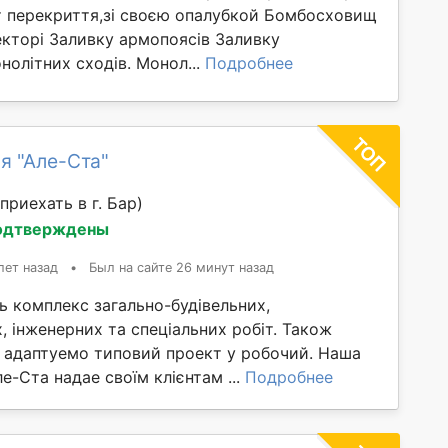
т перекриття,зі своєю опалубкой Бомбосховищ
екторі Заливку армопоясів Заливку
нолітних сходів. Монол...
Подробнее
я "Але-Ста"
приехать в г. Бар)
одтверждены
лет назад
•
Был на сайте 26 минут назад
ь комплекс загально-будівельних,
 інженерних та спеціальних робіт. Також
 адаптуемо типовий проект у робочий. Наша
е-Ста надае своїм клієнтам ...
Подробнее