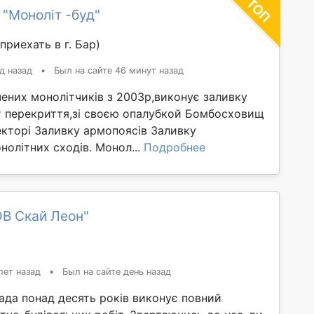
 "Моноліт -буд"
приехать в г. Бар)
д назад
•
Был на сайте 46 минут назад
ених монолітчиків з 2003р,виконує заливку
т перекриття,зі своєю опалубкой Бомбосховищ
екторі Заливку армопоясів Заливку
нолітних сходів. Монол...
Подробнее
ОВ Скай Леон"
лет назад
•
Был на сайте день назад
ада понад десять років виконує повний