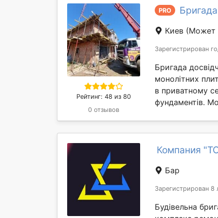
Бригада
PRO
Киев
(Может 
Зарегистрирован го
Бригада досвідч
монолітних пли
в приватному с
Рейтинг: 48 из 80
фундаментів. Мо
0 отзывов
Компания "Т
Бар
Зарегистрирован 8 
Будівельна бриг