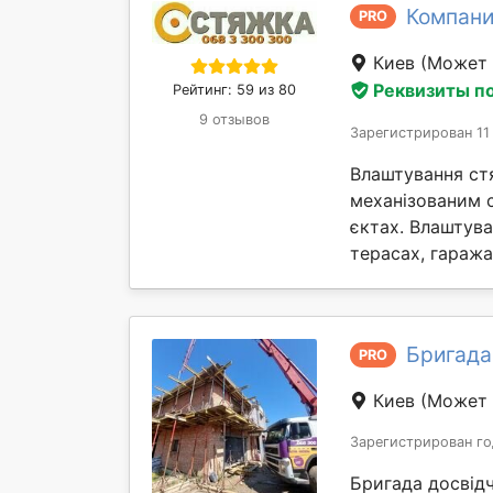
Компан
PRO
Киев
(Может 
Реквизиты п
Рейтинг: 59 из 80
9 отзывов
Зарегистрирован 11
Влаштування ст
механізованим 
єктах. Влаштув
терасах, гаражах 
Бригада
PRO
Киев
(Может 
Зарегистрирован го
Бригада досвідч