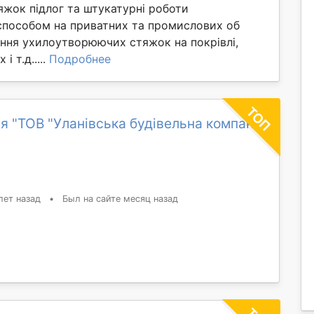
яжок підлог та штукатурні роботи
способом на приватних та промислових об
ання ухилоутворюючих стяжок на покрівлі,
і т.д.....
Подробнее
я "ТОВ "Уланівська будівельна компанія
лет назад
•
Был на сайте месяц назад