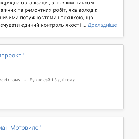
ідрядна організація, з повним циклом
ажних та ремонтних робіт, яка володіє
ничими потужностями і технікою, що
ечувати єдиний контроль якості ...
Докладніше
лпроект"
років тому
•
Був на сайті 3 дні тому
ман Мотовило"