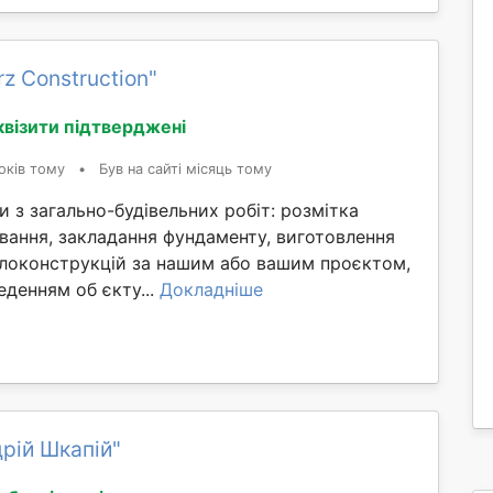
z Construction"
квізити підтверджені
оків тому
•
Був на сайті місяць тому
 з загально-будівельних робіт: розмітка
ування, закладання фундаменту, виготовлення
локонструкцій за нашим або вашим проєктом,
денням об єкту...
Докладніше
рій Шкапій"