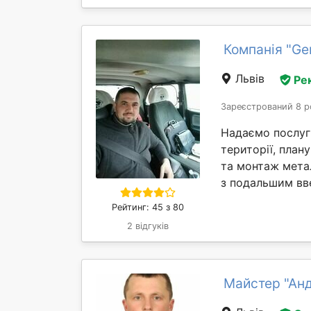
Компанія "Ger
Львів
Ре
Зареєстрований 8 р
Надаємо послуги
території, план
та монтаж мета
з подальшим вве
Рейтинг: 45 з 80
2 відгуків
Майстер "Анд