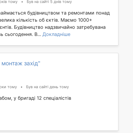
оків тому
•
Був на сайті 5 днів тому
займається будівництвом та ремонтами понад
 велика кількість об єктів. Маємо 1000+
єнтів. Будівництво надзвичайно затребувана
ь сьогодення. В...
Докладніше
 монтаж захід"
оки тому
•
Був на сайті день тому
бом, у бригаді 12 спеціалістів