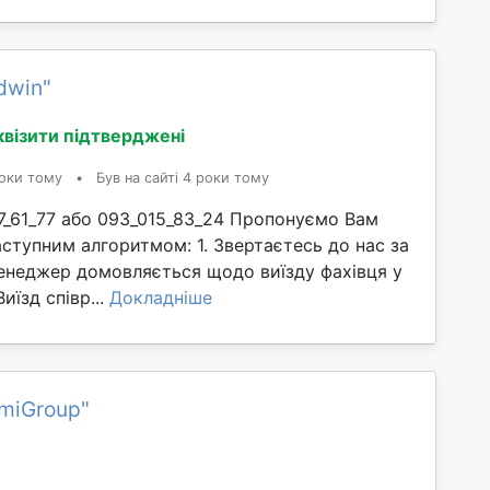
dwin"
квізити підтверджені
оки тому
•
Був на сайті 4 роки тому
7_61_77 або 093_015_83_24 Пропонуємо Вам
ступним алгоритмом: 1. Звертаєтесь до нас за
енеджер домовляється щодо виїзду фахівця у
Виїзд співр...
Докладніше
miGroup"