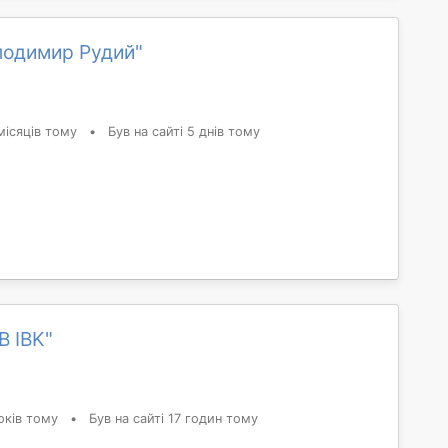
лодимир Рудий"
місяців тому
•
Був на сайті 5 днів тому
В IBK"
оків тому
•
Був на сайті 17 годин тому