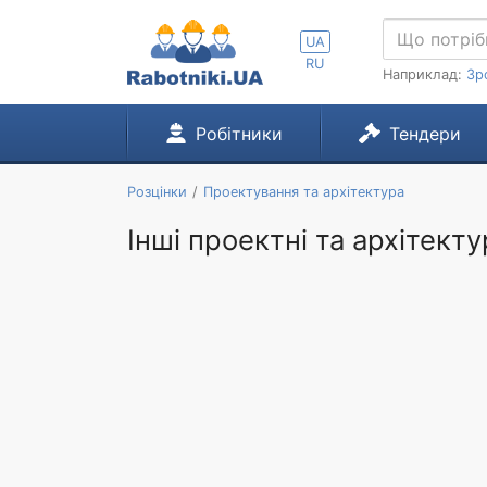
UA
RU
Наприклад:
Зр
Робітники
Тендери
Розцінки
Проектування та архітектура
Інші проектні та архітекту