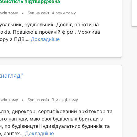
обистість підтверджена
оків тому
•
Був на сайті 4 роки тому
увальник, будівельник. Досвід роботи на
років. Працюю в проекній фірмі. Можлива
ору з ПДВ....
Докладніше
хнагляд"
оків тому
•
Був на сайті 3 місяці тому
лав, директор, сертифікований архітектор та
ого нагляду, маю свої будівельні бригади з
, по будівництві індивідуальтних будинків та
, сантех...
Докладніше