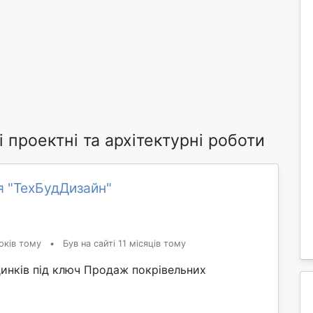
 проектні та архітектурні роботи
я "ТехБудДизайн"
оків тому
•
Був на сайті 11 місяців тому
динків під ключ Продаж покрівельних