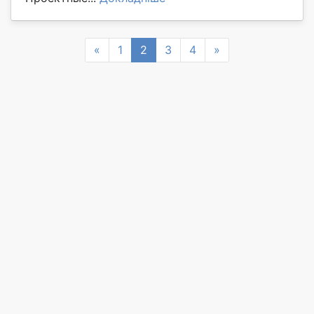
Previous
Next
«
1
2
3
4
»