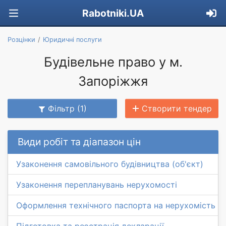
Rabotniki.UA
Розцінки
Юридичні послуги
Будівельне право у м.
Запоріжжя
Фільтр (1)
Створити тендер
Види робіт та діапазон цін
Узаконення самовільного будівництва (об'єкт)
Узаконення перепланувань нерухомості
Оформлення технічного паспорта на нерухомість
Підготовка та реєстрація декларації