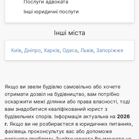
Послуги адвоката
Інші юридичні послуги
Інші міста
Київ
,
Дніпро
,
Харків
,
Одеса
,
Львів
,
Запоріжжя
Якщо ви звели будівлю самовільно або хочете
отримати дозвіл на будівництво, вам потрібно
оскаржити межі ділянки або права власності, тоді
вам знадобитися кваліфікований юрист з
будівельних спорів. Інформація актуальна на
2026
г.
Якщо ви не розбираєтеся в юридичних питаннях,
фахівець проконсультує вас або допоможе
вирішити проблему. Знайти юриста Ви зможете на