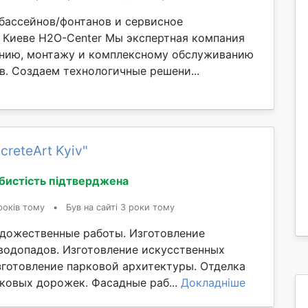
бассейнов/фонтанов и сервисное
 Киеве H2O-Center Мы экспертная компания
нию, монтажу и комплексному обслуживанию
в. Создаем технологичные решени...
creteArt Kyiv"
бистість підтверджена
років тому
•
Був на сайті 3 роки тому
дожественные работы. Изготовление
водопадов. Изготовление искусственных
Изготовление парковой архитектуры. Отделка
рковых дорожек. Фасадные раб...
Докладніше