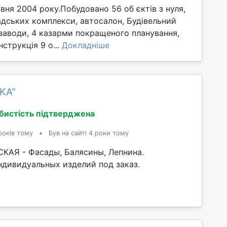
ня 2004 року.Побудовано 56 об єктів з нуля,
адських комплекси, автосалон, Будівельний
заводи, 4 казарми покращеного планування,
струкція 9 о...
Докладніше
KA"
бистість підтверджена
років тому
•
Був на сайті 4 роки тому
АЯ - Фасады, Балясины, Лепнина.
ндивидуальных изделий под заказ.