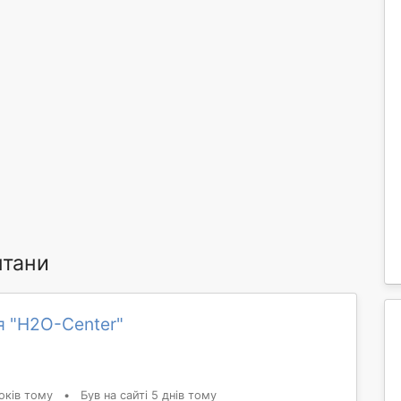
нтани
я "H2O-Center"
оків тому
•
Був на сайті 5 днів тому