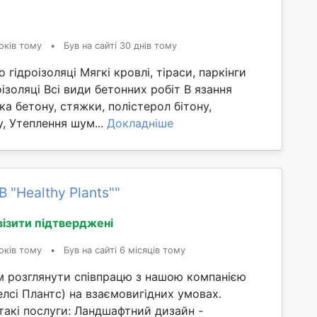
оків тому
•
Був на сайті 30 днів тому
о гідроізоляці Мягкі кровлі, тіраси, паркінги
ізоляці Всі види бетонних робіт В язання
а бетону, стяжки, полістерол бітону,
, Утеплення шум...
Докладніше
 "Healthy Plants""
візити підтверджені
оків тому
•
Був на сайті 6 місяців тому
 розглянути співпрацю з нашою компанією
Хелсі Плантс) на взаємовигідних умовах.
такі послуги: Ландшафтний дизайн -