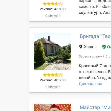
парканів, водос
каменю. Різьбле
Рейтинг: 43 з 80
скульптура. Ада
0 відгуків
Бригада "Тво
Харків
О
Зареєстрований 5 р
Красивый Сад п
ответственно. 
дизайна. Уход з
Рейтинг: 40 з 80
Докладніше
0 відгуків
Майстер "Ми