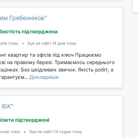
ем Гребенніков"
бистість підтверджена
оків тому
•
Був на сайті 14 днів тому
нт квартир та офісів під ключ Працюємо
єві на правому березі. Тримаємось середнього
зцінках. Без шкідливих звичок. Якість робіт, а
гарантуєм...
Докладніше
 ІБК"
візити підтверджені
років тому
•
Був на сайті 14 годин тому