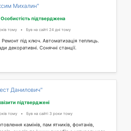
ксим Михалин"
Особистість підтверджена
оків тому
•
Був на сайті 24 дні тому
Ремонт під ключ. Автоматизація теплиць.
ди декоративні. Сонячні станції.
ест Данилович"
квізити підтверджені
оків тому
•
Був на сайті 3 роки тому
товлення камінів, пам ятників, фонтанів,