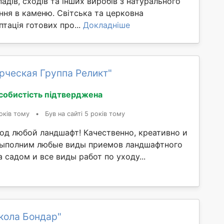
падів, сходів та інших виробів з натурального
ння в каменю. Світська та церковна
птація готових про...
Докладніше
рческая Группа Реликт"
собистість підтверджена
оків тому
•
Був на сайті 5 років тому
од любой ландшафт! Качественно, креативно и
Выполним любые виды приемов ландшафтного
а садом и все виды работ по уходу...
кола Бондар"