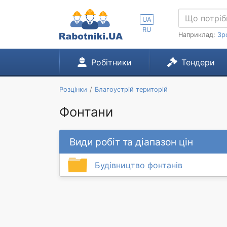
UA
RU
Наприклад:
Зр
Робітники
Тендери
Розцінки
Благоустрій територій
Фонтани
Види робіт та діапазон цін
Будівництво фонтанів