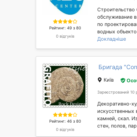
Строительство 
обслуживание в
по проектирова
Рейтинг: 49 з 80
водных объекто
0 відгуків
Докладніше
Бригада "Con
Київ
Осо
Зареєстрований 10 
Декоративно-ху
искусственных 
камней, скал. 
Рейтинг: 46 з 80
стен, полов, па
0 відгуків