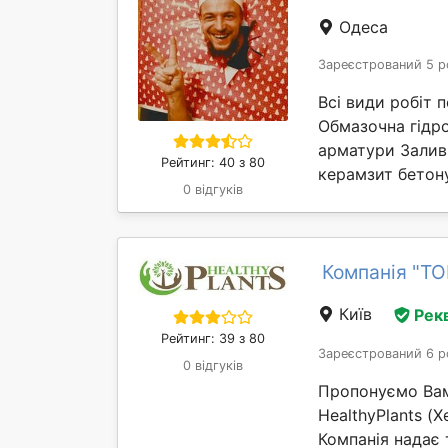
Одеса
Зареєстрований 5 р
Всі види робіт п
Обмазочна гідро
арматури Заливк
Рейтинг: 40 з 80
керамзит бетону
0 відгуків
Компанія "ТОВ
Київ
Рек
Рейтинг: 39 з 80
Зареєстрований 6 р
0 відгуків
Пропонуємо Вам
HealthyPlants (
Компанія надає 