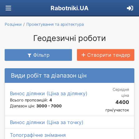
Rabotniki.UA
Розцінки
Проектування та архітектура
Геодезичні роботи
Фільтр
Створити тендер
Види робіт та діапазон цін
Середня
Винос ділянки (Ціна за ділянку)
ціна
Всього пропозицій:
4
4400
Діапазон цін:
3000 - 7000
грн/участок
Винос ділянки (Ціна за точку)
Топографічне знімання