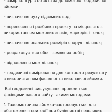
- замір контурів об'єкта за допомогою геодезичної
зйомки;
- визначення руху підземних вод;
- перенесення і розбивка проекту на місцевість з
використанням межових знаків, маркерів і точок;
- визначення реальних розмірів споруд і ділянок;
- розраховується обсяг земляних робіт;
- відновлення меж ділянок;
- геодезичні вимірювання для контролю результату
з використанням фасадної та виконавчої зйомки.
Всі геодезичні вишукування проводяться
фахівцями нашого сайту такими методами:
1. Тахеометрична зйомка-застосовується для
обстеження території при будівництві невеликих