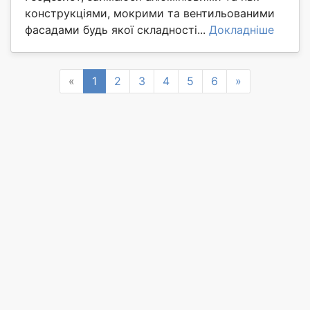
конструкціями, мокрими та вентильованими
фасадами будь якої складності...
Докладніше
Previous
Next
«
1
2
3
4
5
6
»