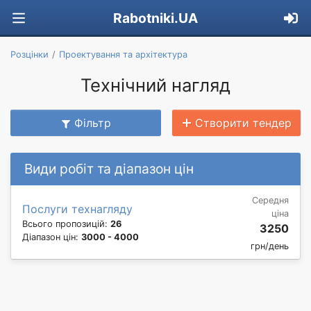
Rabotniki.UA
Розцінки
Проектування та архітектура
Технічний нагляд
Фільтр
Створити тендер
Види робіт та діапазон цін
Середня
Послуги технагляду
ціна
Всього пропозицій:
26
3250
Діапазон цін:
3000 - 4000
грн/день