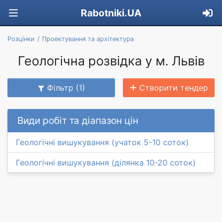
Rabotniki.UA
Розцінки
Проектування та архітектура
Геологічна розвідка у м. Львів
Фільтр (1)
Створити тендер
Види робіт та діапазон цін
Геологічні вишукування (учаток 5-10 соток)
Геологічні вишукування (ділянка 10-20 соток)