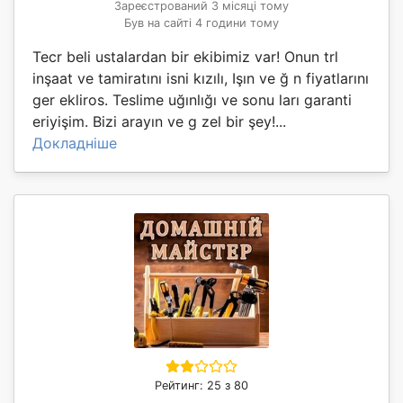
Зареєстрований 3 місяці тому
Був на сайті 4 години тому
Tecr beli ustalardan bir ekibimiz var! Onun trl
inşaat ve tamiratını isni kızılı, Işın ve ğ n fiyatlarını
ger ekliros. Teslime uğınlığı ve sonu ları garanti
eriyişim. Bizi arayın ve g zel bir şey!...
Докладніше
Рейтинг: 25 з 80