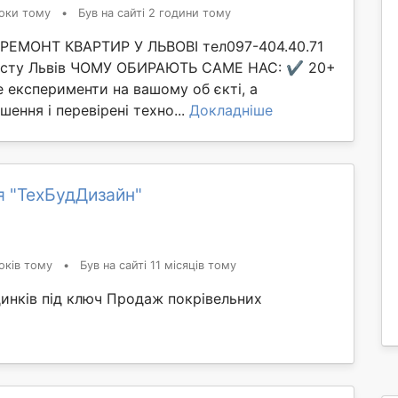
оки тому
•
Був на сайті 2 години тому
ЕМОНТ КВАРТИР У ЛЬВОВІ тел097-404.40.71
істу Львів ЧОМУ ОБИРАЮТЬ САМЕ НАС: ✔️ 20+
е експерименти на вашому об єкті, а
шення і перевірені техно...
Докладніше
я "ТехБудДизайн"
оків тому
•
Був на сайті 11 місяців тому
динків під ключ Продаж покрівельних