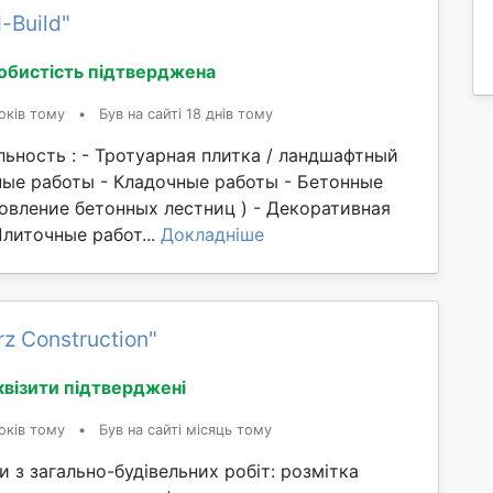
-Build"
обистість підтверджена
оків тому
•
Був на сайті 18 днів тому
ьность : - Тротуарная плитка / ландшафтный
ные работы - Кладочные работы - Бетонные
овление бетонных лестниц ) - Декоративная
Плиточные работ...
Докладніше
z Construction"
квізити підтверджені
оків тому
•
Був на сайті місяць тому
 з загально-будівельних робіт: розмітка