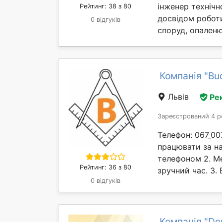
інженер технічн
Рейтинг: 38 з 80
досвідом роботи
0 відгуків
споруд, опаленю
Компанія "Bu
Львів
Ре
Зареєстрований 4 р
Телефон: 067_00
працювати за на
телефоном 2. М
Рейтинг: 36 з 80
зручний час. 3. 
0 відгуків
Компанія "De