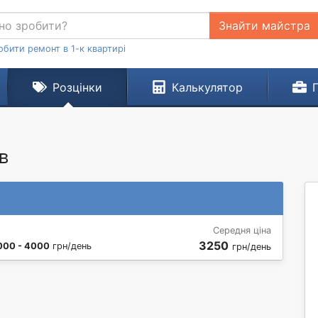
Знайти майстра
обити ремонт в 1-к квартирі
Розцінки
Калькулятор
в
Середня ціна
3250
000 - 4000
грн/день
грн/день