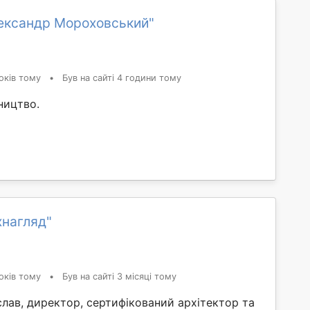
ександр Мороховський"
оків тому
•
Був на сайті 4 години тому
ництво.
хнагляд"
оків тому
•
Був на сайті 3 місяці тому
лав, директор, сертифікований архітектор та