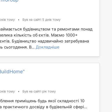
оків тому
•
Був на сайті 5 днів тому
займається будівництвом та ремонтами понад
 велика кількість об єктів. Маємо 1000+
єнтів. Будівництво надзвичайно затребувана
ь сьогодення. В...
Докладніше
BuildHome"
оків тому
•
Був на сайті рік тому
лення приміщень будь якої складності 10
а практичного досвіду в будівельній сфері...