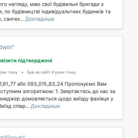
ого нагляду, маю свої будівельні бригади з
, по будівництві індивідуальтних будинків та
, сантех...
Докладніше
dwin"
квізити підтверджені
оки тому
•
Був на сайті 4 роки тому
7_61_77 або 093_015_83_24 Пропонуємо Вам
ступним алгоритмом: 1. Звертаєтесь до нас за
енеджер домовляється щодо виїзду фахівця у
Виїзд співр...
Докладніше
miGroup"