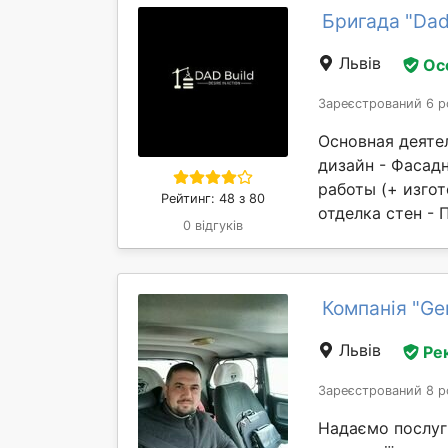
Бригада "Dad
Львів
Ос
Зареєстрований 6 р
Основная деятел
дизайн - Фасад
работы (+ изгот
Рейтинг: 48 з 80
отделка стен - 
0 відгуків
Компанія "Ger
Львів
Ре
Зареєстрований 8 р
Надаємо послуги