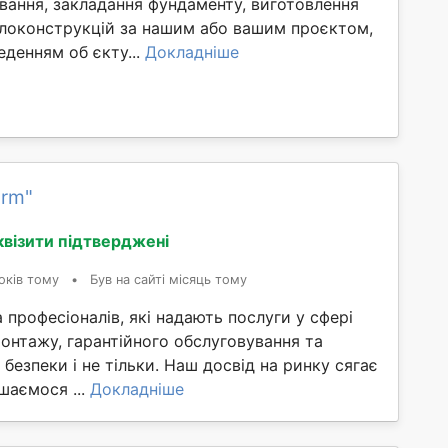
ування, закладання фундаменту, виготовлення
локонструкцій за нашим або вашим проєктом,
денням об єкту...
Докладніше
arm"
квізити підтверджені
оків тому
•
Був на сайті місяць тому
 професіоналів, які надають послуги у сфері
онтажу, гарантійного обслуговування та
безпеки і не тільки. Наш досвід на ринку сягає
ишаємося ...
Докладніше