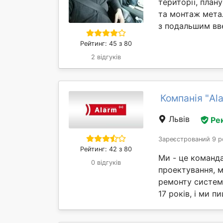
території, план
та монтаж мета
з подальшим вве
Рейтинг: 45 з 80
2 відгуків
Компанія "Al
Львів
Ре
Зареєстрований 9 р
Рейтинг: 42 з 80
Ми - це команда
0 відгуків
проектування, м
ремонту систем 
17 років, і ми п