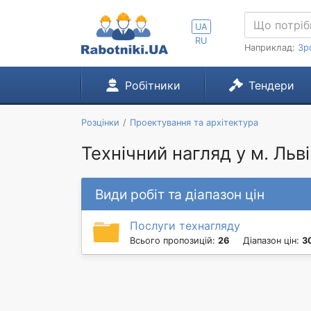
UA
RU
Наприклад:
Зр
Робітники
Тендери
Розцінки
Проектування та архітектура
Технічний нагляд у м. Льві
Види робіт та діапазон цін
Послуги технагляду
Всього пропозицій:
26
Діапазон цін:
3