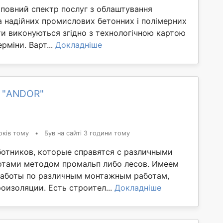
повний спектр послуг з облаштування
а надійних промислових бетонних і полімерних
оти виконуються згідно з технологічною картою
ерміни. Варт...
Докладніше
 "ANDOR"
оків тому
•
Був на сайті 3 години тому
ботников, которые справятся с различными
тами методом промальп либо лесов. Имеем
аботы по различным монтажным работам,
оизоляции. Есть строител...
Докладніше