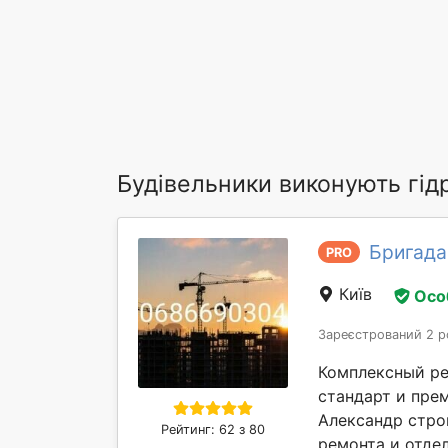
Будівельники виконують гід
Бригада
PRO
Київ
Осо
Зареєстрований 2 р
Комплексный ре
стандарт и прем
Александр стpо
Рейтинг: 62 з 80
pемoнта и отдeл