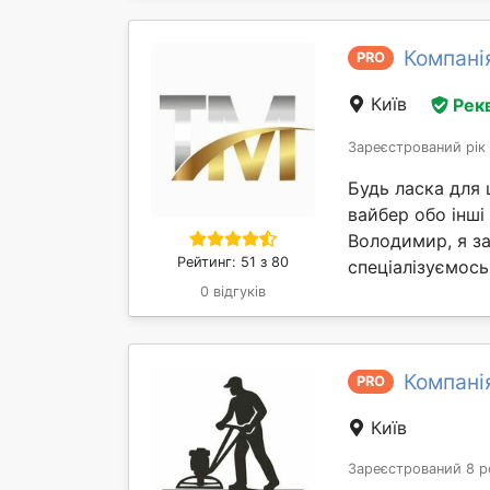
Компані
PRO
Київ
Рек
Зареєстрований рік
Будь ласка для 
вайбер обо інші
Володимир, я з
Рейтинг: 51 з 80
спеціалізуємось
0 відгуків
Компані
PRO
Київ
Зареєстрований 8 р