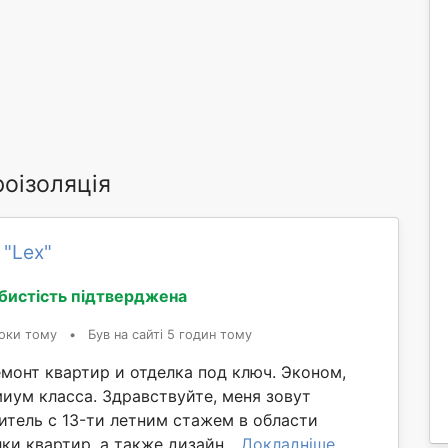
роізоляція
 "Lex"
бистість підтверджена
оки тому
•
Був на сайті 5 годин тому
монт квартир и отделка под ключ. Эконом,
иум класса. Здравствуйте, меня зовут
итeль c 13-ти лeтним cтaжeм в oбласти
ки квaртиp, a такжe дизайн...
Докладніше