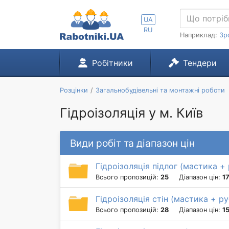
UA
RU
Наприклад:
Зр
Робітники
Тендери
Розцінки
Загальнобудівельні та монтажні роботи
Гідроізоляція у м. Київ
Види робіт та діапазон цін
Гідроізоляція підлог (мастика +
Всього пропозицій:
25
Діапазон цін:
1
Гідроізоляція стін (мастика + р
Всього пропозицій:
28
Діапазон цін:
1