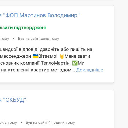
я "ФОП Мартинов Володимир"
візити підтверджені
 тому
•
Був на сайті день тому
швидкої відповіді дзвоніть або пишіть на
 мессенджери 🇺🇦Вітаємо! 🤘Мене звати
асновник компанії ТеплоМартін. ✅Ми
 на утепленні квартир методом...
Докладніше
я "СКБУД"
оків тому
•
Був на сайті 4 години тому