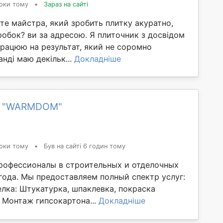
оки тому
•
Зараз на сайті
те майстра, який зробить плитку акуратно,
еробок? ви за адресою. Я плиточник з досвідом
Працюю на результат, який не соромно
анді маю декільк...
Докладніше
а "WARMDOM"
оки тому
•
Був на сайті 6 годин тому
рофессионалы в строительных и отделочных
года. Мы предоставляем полный спектр услуг:
лка: Штукатурка, шпаклевка, покраска
 Монтаж гипсокартона...
Докладніше