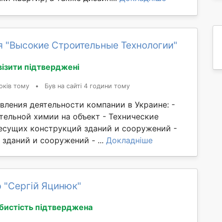
я "Высокие Строительные Технологии"
візити підтверджені
оків тому
•
Був на сайті 4 години тому
вления деятельности компании в Украине: -
тельной химии на объект - Технические
есущих конструкций зданий и сооружений -
зданий и сооружений - ...
Докладніше
 "Сергій Яцинюк"
бистість підтверджена