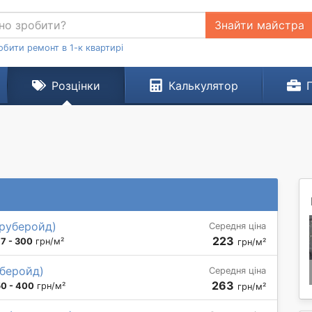
Знайти майстра
обити ремонт в 1-к квартирі
Розцінки
Калькулятор
 руберойд)
Середня ціна
223
77 - 300
грн/м²
грн/м²
уберойд)
Середня ціна
263
50 - 400
грн/м²
грн/м²