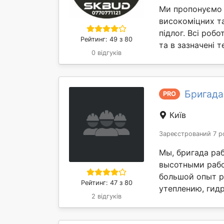
Ми пропонуємо 
високоміцних т
підлог. Всі роб
Рейтинг: 49 з 80
та в зазначені т
0 відгуків
Бригада
PRO
Київ
Зареєстрований 7 р
Мы, бригада ра
высотными рабо
большой опыт р
Рейтинг: 47 з 80
утеплению, гидр
2 відгуків