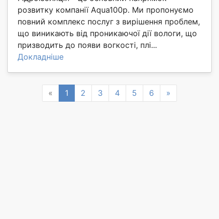
розвитку компанії Aqua100p. Ми пропонуємо
повний комплекс послуг з вирішення проблем,
що виникають від проникаючої дії вологи, що
призводить до появи вогкості, плі...
Докладніше
Previous
Next
«
1
2
3
4
5
6
»