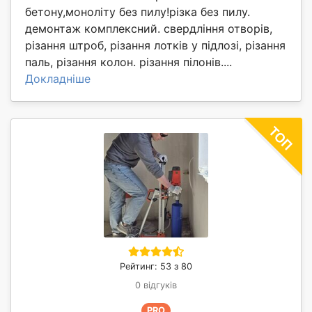
бетону,моноліту без пилу!різка без пилу.
демонтаж комплексний. свердління отворів,
різання штроб, різання лотків у підлозі, різання
паль, різання колон. різання пілонів....
Докладніше
Рейтинг: 53 з 80
0 відгуків
PRO