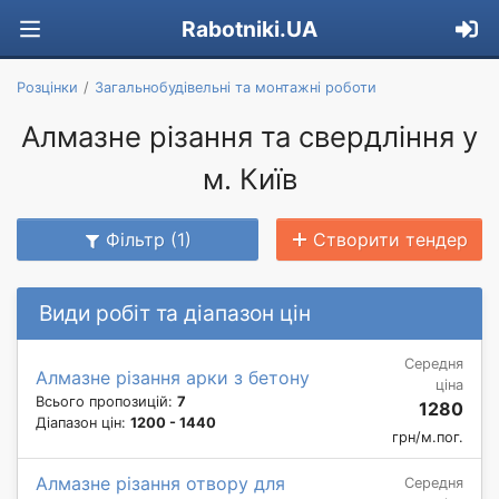
Rabotniki.UA
Розцінки
Загальнобудівельні та монтажні роботи
Алмазне різання та свердління у
м. Київ
Фільтр (1)
Створити тендер
Види робіт та діапазон цін
Середня
Алмазне різання арки з бетону
ціна
Всього пропозицій:
7
1280
Діапазон цін:
1200 - 1440
грн/м.пог.
Алмазне різання отвору для
Середня