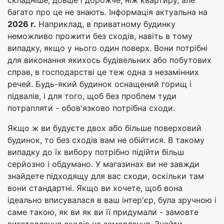
складніше, довше і дорожче, ніж квартиру, але
багато про це не знають. Інформація актуальна на
2026 г.
Наприклад, в приватному будинку
неможливо прожити без сходів, навіть в тому
випадку, якщо у нього один поверх. Вони потрібні
для виконання якихось будівельних або побутових
справ, в господарстві це теж одна з незамінних
речей. Будь-який будинок оснащений горищ і
підвалів, і для того, щоб без проблем туди
потрапляти - обов'язково потрібна сходи.
Якщо ж ви будуєте двох або більше поверховий
будинок, то без сходів вам не обійтися. В такому
випадку до їх вибору потрібно підійти більш
серйозно і обдумано. У магазинах ви не завжди
знайдете підходящу для вас сходи, оскільки там
вони стандартні. Якщо ви хочете, щоб вона
ідеально вписувалася в ваш інтер'єр, була зручною і
саме такою, як ви як ви її придумали - замовте