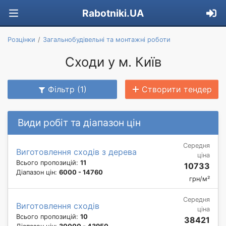
Rabotniki.UA
Розцінки
Загальнобудівельні та монтажні роботи
Сходи у м. Київ
Фільтр (1)
Створити тендер
Види робіт та діапазон цін
Середня
Виготовлення сходів з дерева
ціна
Всього пропозицій:
11
10733
Діапазон цін:
6000 - 14760
грн/м²
Середня
Виготовлення сходів
ціна
Всього пропозицій:
10
38421