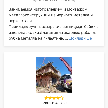
Був на сайті 21 година тому
Занимаемся изготовлением и монтажом
металлоконструкций из черного металла и
нерж .стали.
Перила,поручни,козырьки,лестницы,отбойкик
и,велопарковки,флагштоки,токарные работы,
рубка металла на гильятине, ...
Докладніше
Рейтинг: 48 з 80