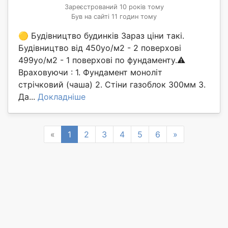
Зареєстрований 10 років тому
Був на сайті 11 годин тому
🟡 Будівництво будинків Зараз ціни такі.
Будівництво від 450уо/м2 - 2 поверхові
499уо/м2 - 1 поверхові по фундаменту.⚠️
Враховуючи : 1. Фундамент моноліт
стрічковий (чаша) 2. Стіни газоблок 300мм 3.
Да...
Докладніше
Previous
Next
«
1
2
3
4
5
6
»