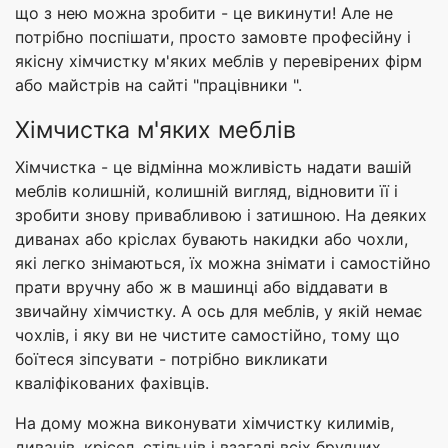
що з нею можна зробити - це викинути! Але не
потрібно поспішати, просто замовте професійну і
якісну хімчистку м'яких меблів у перевірених фірм
або майстрів на сайті "працівники ".
Хімчистка м'яких меблів
Хімчистка - це відмінна можливість надати вашій
меблів колишній, колишній вигляд, відновити її і
зробити знову привабливою і затишною. На деяких
диванах або кріслах бувають накидки або чохли,
які легко знімаються, їх можна знімати і самостійно
прати вручну або ж в машинці або віддавати в
звичайну хімчистку. А ось для меблів, у якій немає
чохлів, і яку ви не чистите самостійно, тому що
боїтеся зіпсувати - потрібно викликати
кваліфікованих фахівців.
На дому можна виконувати хімчистку килимів,
диванів, крісел, стільців і взагалі всіх брудних