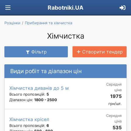
Rabotniki.UA
Розцінки
Прибирання та хімчистка
Хімчистка
Фільтр
Створити тендер
Види робіт та діапазон цін
Середня
Хімчистка диванів до 5 м
ціна
Всього пропозицій:
5
1975
Діапазон цін:
1800 - 2500
грн/шт.
Середня
Хімчистка крісел
ціна
Всього пропозицій:
6
535