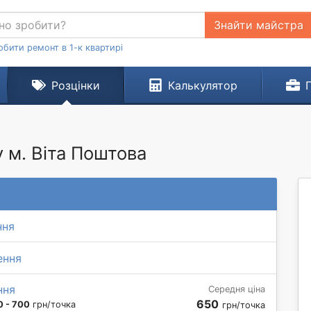
Знайти майстра
обити ремонт в 1-к квартирі
Розцінки
Калькулятор
 м. Віта Поштова
ння
ення
ння
Середня ціна
650
0 - 700
грн/точка
грн/точка