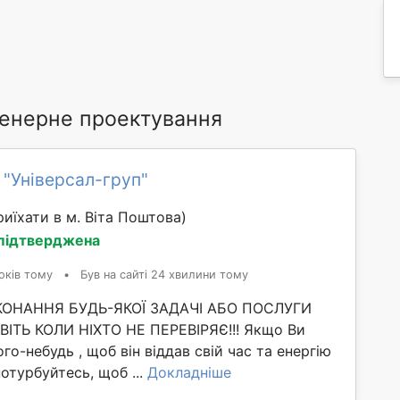
женерне проектування
 "Універсал-груп"
иїхати в м. Віта Поштова)
 підтверджена
оків тому
•
Був на сайті 24 хвилини тому
ИКОНАННЯ БУДЬ-ЯКОЇ ЗАДАЧІ АБО ПОСЛУГИ
ІТЬ КОЛИ НІХТО НЕ ПЕРЕВІРЯЄ!!! Якщо Ви
го-небудь , щоб він віддав свій час та енергію
потурбуйтесь, щоб ...
Докладніше