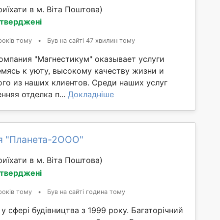
иїхати в м. Віта Поштова)
дтверджені
років тому
•
Був на сайті 47 хвилин тому
омпания "Магнестикум" оказывает услуги
емясь к уюту, высокому качеству жизни и
го из наших клиентов. Среди наших услуг
нняя отделка п...
Докладніше
я "Планета-2ООО"
иїхати в м. Віта Поштова)
дтверджені
років тому
•
Був на сайті година тому
 сфері будівництва з 1999 року. Багаторічний