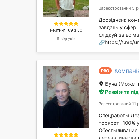
Зареєстрований 5 р
Досвідчена ком
завдань у сфері
Рейтинг: 69 з 80
слідкуй за всі
6 відгуків
🔗https://t.me/un
Компані
PRO
Буча
(Може п
Реквізити пі
Зареєстрований 11 
Спецработы Де
торкрет -100% у
Обеспыливание 
дерева, инновац