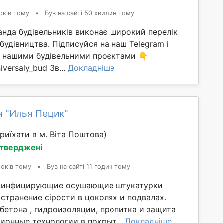
оків тому
•
Був на сайті 50 хвилин тому
анда будівельників виконає широкий перелік
 будівництва. Підписуйся на наш Telegram і
ма нашими будівельними проєктами 👇
iversaly_bud Зв...
Докладніше
я "Илья Пецик"
риїхати в м. Віта Поштова)
дтверджені
років тому
•
Був на сайті 11 годин тому
зинфицирующие осушающие штукатурки
странение сірости в цоколях и подвалах.
бетона , гидроизоляции, пропитка и защита
ионные технологии в покрыт...
Докладніше