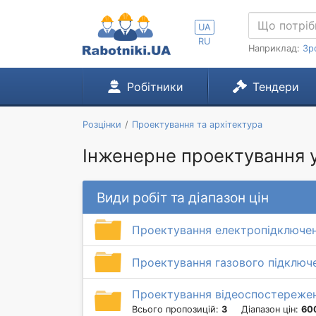
UA
RU
Наприклад:
Зр
Робітники
Тендери
Розцінки
Проектування та архітектура
Інженерне проектування у
Види робіт та діапазон цін
Проектування електропідключе
Проектування газового підключ
Проектування відеоспостереже
Всього пропозицій:
3
Діапазон цін:
60