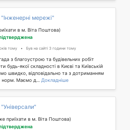
 "Інженерні мережі"
иїхати в м. Віта Поштова)
 підтверджена
оків тому
•
Був на сайті 3 години тому
ада з благоустрою та будівельних робіт
и будь-якої складності в Києві та Київській
ємо швидко, відповідально та з дотриманням
х норм. Маємо д...
Докладніше
 "Універсали"
е приїхати в м. Віта Поштова)
 підтверджена