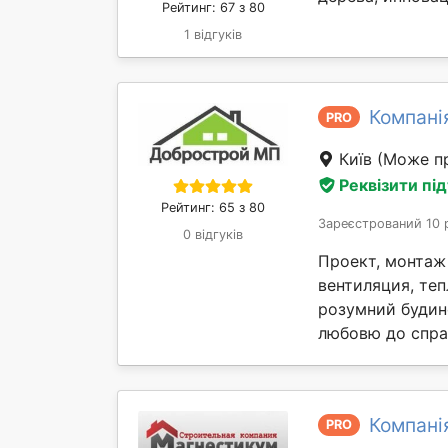
Рейтинг: 67 з 80
1 відгуків
Компан
PRO
Київ
(Може пр
Реквізити пі
Рейтинг: 65 з 80
Зареєстрований 10 
0 відгуків
Проект, монтаж 
вентиляция, теп
розумний будин
любовю до справ
Компані
PRO