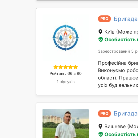
Бригада
PRO
Київ
(Може пр
Особистість
Зареєстрований 5 р
Професійна бриг
Виконуємо робот
Рейтинг: 66 з 80
області. Працю
1 відгуків
усіх будівельни
Бригада
PRO
Вишневе
(Мож
Особистість