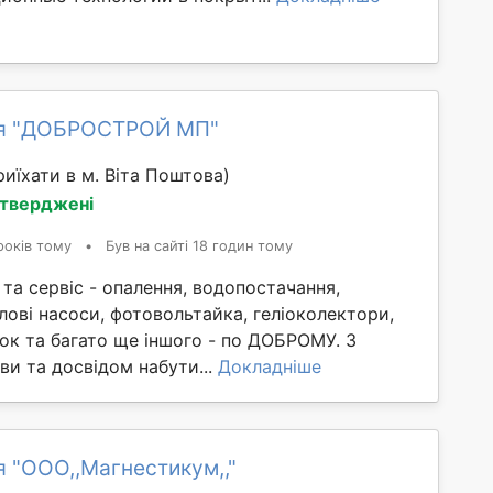
ія "ДОБРОСТРОЙ МП"
иїхати в м. Віта Поштова)
дтверджені
років тому
•
Був на сайті 18 годин тому
та сервіс - опалення, водопостачання,
лові насоси, фотовольтайка, геліоколектори,
ок та багато ще іншого - по ДОБРОМУ. З
и та досвідом набути...
Докладніше
я "ООО,,Магнестикум,,"