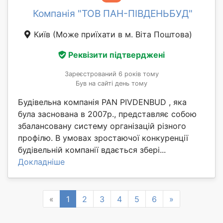
Компанія "ТОВ ПАН-ПІВДЕНЬБУД"
Київ
(Може приїхати в м. Віта Поштова)
Реквізити підтверджені
Зареєстрований 6 років тому
Був на сайті день тому
Будівельна компанія PAN PIVDENBUD , яка
була заснована в 2007р., представляє собою
збалансовану систему організацій різного
профілю. В умовах зростаючої конкуренції
будівельній компанії вдається збері...
Докладніше
Previous
Next
«
1
2
3
4
5
6
»