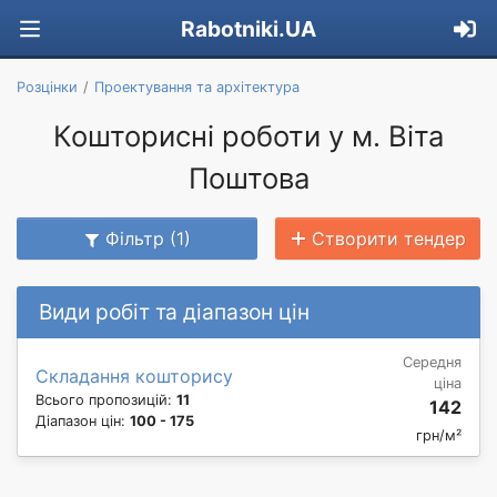
Rabotniki.UA
Розцінки
Проектування та архітектура
Кошторисні роботи у м. Віта
Поштова
Фільтр (1)
Створити тендер
Види робіт та діапазон цін
Середня
Складання кошторису
ціна
Всього пропозицій:
11
142
Діапазон цін:
100 - 175
грн/м²