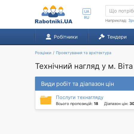
UA
RU
Наприклад:
Зр
Робітники
Тендери
Розцінки
Проектування та архітектура
Технічний нагляд у м. Віт
Види робіт та діапазон цін
Послуги технагляду
Всього пропозицій:
18
Діапазон цін:
30