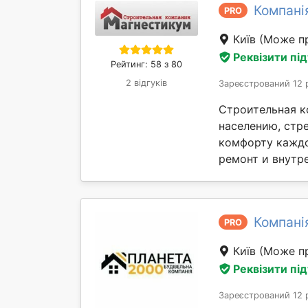
Компані
PRO
Київ
(Може пр
Реквізити пі
Рейтинг: 58 з 80
2 відгуків
Зареєстрований 12 
Строительная к
населению, стр
комфорту каждо
ремонт и внутре
Компані
PRO
Київ
(Може пр
Реквізити пі
Зареєстрований 12 