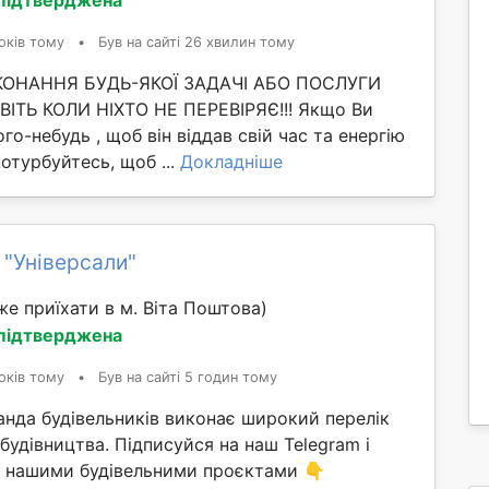
оків тому
•
Був на сайті 26 хвилин тому
ИКОНАННЯ БУДЬ-ЯКОЇ ЗАДАЧІ АБО ПОСЛУГИ
ІТЬ КОЛИ НІХТО НЕ ПЕРЕВІРЯЄ!!! Якщо Ви
го-небудь , щоб він віддав свій час та енергію
потурбуйтесь, щоб ...
Докладніше
 "Універсали"
е приїхати в м. Віта Поштова)
 підтверджена
оків тому
•
Був на сайті 5 годин тому
анда будівельників виконає широкий перелік
 будівництва. Підписуйся на наш Telegram і
ма нашими будівельними проєктами 👇