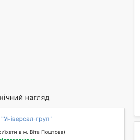
нічний нагляд
 "Універсал-груп"
иїхати в м. Віта Поштова)
 підтверджена