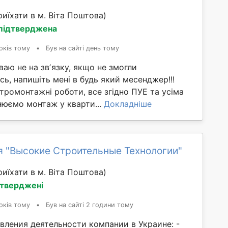
иїхати в м. Віта Поштова)
 підтверджена
оків тому
•
Був на сайті день тому
уваю не на звʼязку, якщо не змогли
ь, напишіть мені в будь який месенджер!!!
ромонтажні роботи, все згідно ПУЕ та усіма
нюємо монтаж у кварти...
Докладніше
я "Высокие Строительные Технологии"
иїхати в м. Віта Поштова)
дтверджені
оків тому
•
Був на сайті 2 години тому
вления деятельности компании в Украине: -