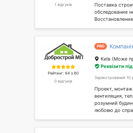
Поставка строи
1 відгуків
обследование н
Восстановление 
Компан
PRO
Київ
(Може пр
Реквізити пі
Рейтинг: 64 з 80
Зареєстрований 10 
0 відгуків
Проект, монтаж 
вентиляция, теп
розумний будин
любовю до справ