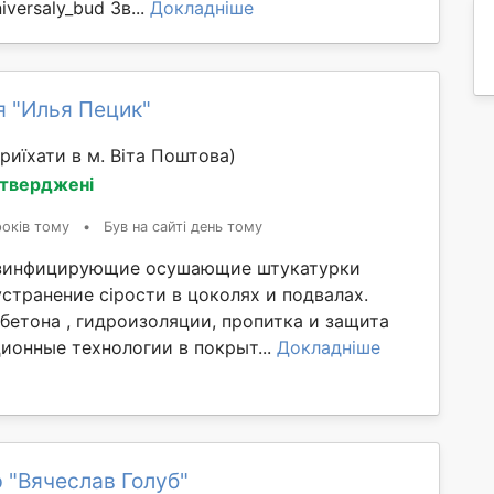
iversaly_bud Зв...
Докладніше
я "Илья Пецик"
риїхати в м. Віта Поштова)
дтверджені
років тому
•
Був на сайті день тому
зинфицирующие осушающие штукатурки
странение сірости в цоколях и подвалах.
бетона , гидроизоляции, пропитка и защита
ионные технологии в покрыт...
Докладніше
 "Вячеслав Голуб"