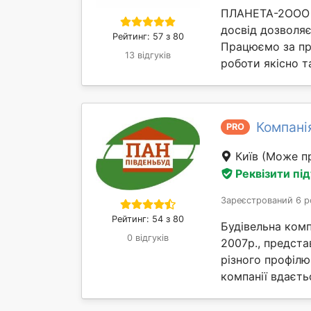
ПЛАНЕТА-2ООО у
досвід дозволяє
Рейтинг: 57 з 80
Працюємо за пр
13 відгуків
роботи якісно та
Компані
PRO
Київ
(Може пр
Реквізити пі
Зареєстрований 6 р
Рейтинг: 54 з 80
Будівельна комп
0 відгуків
2007р., предста
різного профілю
компанії вдаєтьс