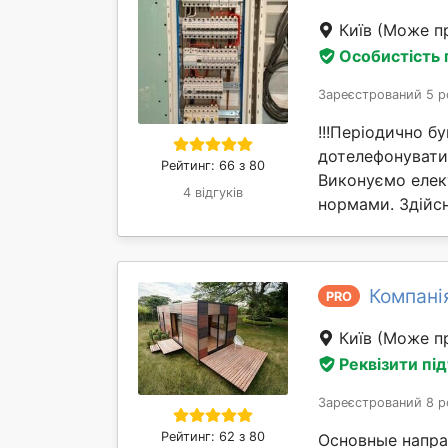
Київ
(Може пр
Особистість
Зареєстрований 5 р
!!!Періодично б
дотелефонуватис
Рейтинг: 66 з 80
Виконуємо елект
4 відгуків
нормами. Здійс
Компані
PRO
Київ
(Може пр
Реквізити пі
Зареєстрований 8 р
Рейтинг: 62 з 80
Основные напра