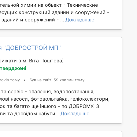
тельной химии на объект - Технические
есущих конструкций зданий и сооружений -
зданий и сооружений - ...
Докладніше
ія "ДОБРОСТРОЙ МП"
иїхати в м. Віта Поштова)
дтверджені
років тому
•
Був на сайті 59 хвилин тому
та сервіс - опалення, водопостачання,
лові насоси, фотовольтайка, геліоколектори,
ок та багато ще іншого - по ДОБРОМУ. З
и та досвідом набути...
Докладніше