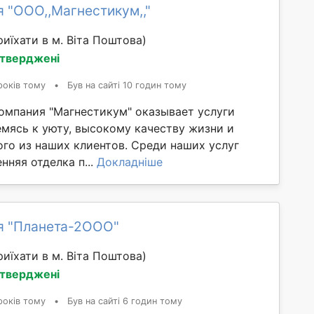
я "ООО,,Магнестикум,,"
иїхати в м. Віта Поштова)
дтверджені
років тому
•
Був на сайті 10 годин тому
омпания "Магнестикум" оказывает услуги
емясь к уюту, высокому качеству жизни и
го из наших клиентов. Среди наших услуг
нняя отделка п...
Докладніше
я "Планета-2ООО"
иїхати в м. Віта Поштова)
дтверджені
років тому
•
Був на сайті 6 годин тому