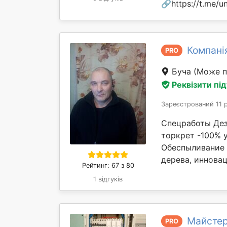
🔗https://t.me/un
Компані
PRO
Буча
(Може п
Реквізити пі
Зареєстрований 11 
Спецработы Де
торкрет -100% у
Обеспыливание 
дерева, инновац
Рейтинг: 67 з 80
1 відгуків
Майстер
PRO