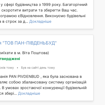
 сфері будівництва з 1999 року. Багаторічний
 скоротити витрати та зберегти Ваш час.
ограмою єВідновлення. Виконуємо будівельні
 в строк за д...
Докладніше
я "ТОВ ПАН-ПІВДЕНЬБУД"
иїхати в м. Віта Поштова)
дтверджені
оків тому
•
Був на сайті день тому
анія PAN PIVDENBUD , яка була заснована в
вляє собою збалансовану систему організацій
. В умовах зростаючої конкуренції будівельній
я збері...
Докладніше