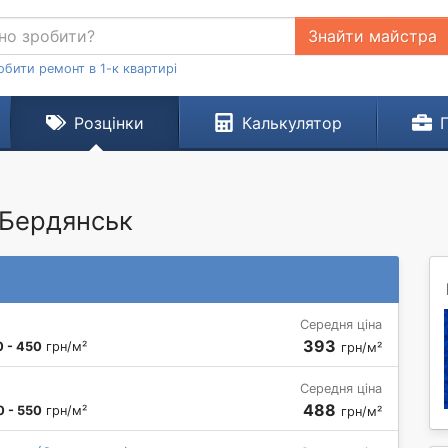
Знайти майстра
обити ремонт в 1-к квартирі
Розцінки
Калькулятор
 Бердянськ
Середня ціна
393
 - 450
грн/м²
грн/м²
Середня ціна
488
 - 550
грн/м²
грн/м²