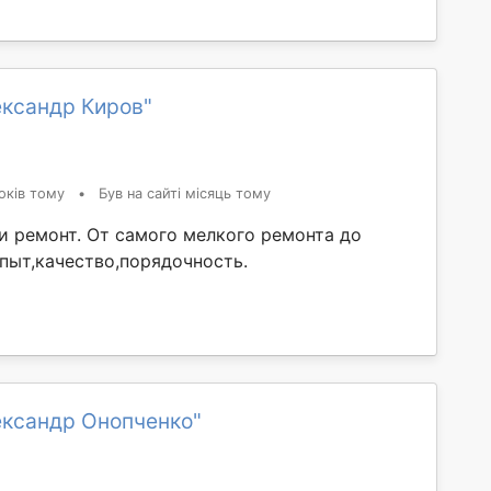
ександр Киров"
оків тому
•
Був на сайті місяць тому
и ремонт. От самого мелкого ремонта до
Опыт,качество,порядочность.
ександр Онопченко"