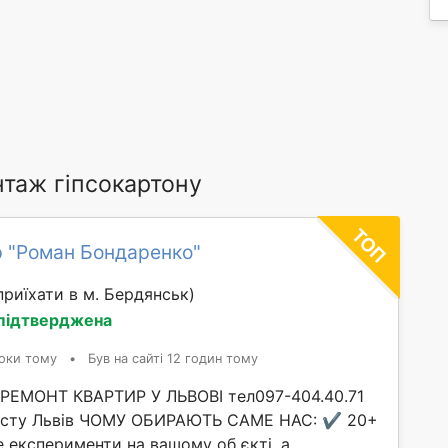
таж гіпсокартону
 "Роман Бондаренко"
риїхати в м. Бердянськ)
 підтверджена
оки тому
•
Був на сайті 12 годин тому
ЕМОНТ КВАРТИР У ЛЬВОВІ тел097-404.40.71
істу Львів ЧОМУ ОБИРАЮТЬ САМЕ НАС: ✔️ 20+
е експерименти на вашому об єкті, а