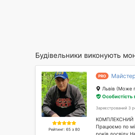
Будівельники виконують мон
Майстер
PRO
Львів
(Може п
Особистість
Зареєстрований 3 р
КОМПЛЕКСНИЙ Р
Працюємо по м
Рейтинг: 65 з 80
років досвіду Н