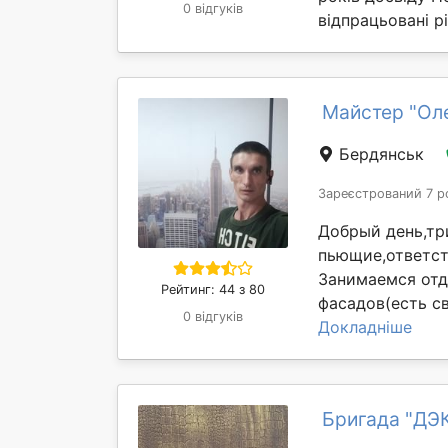
0 відгуків
відпрацьовані рі
Майстер "Ол
Бердянськ
Зареєстрований 7 р
Добрый день,тр
пьющие,ответств
Занимаемся отд
Рейтинг: 44 з 80
фасадов(есть св
0 відгуків
Докладніше
Бригада "Д