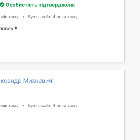
Особистість підтверджена
оків тому
•
Був на сайті 4 роки тому
овек!!!
ександр Михневич"
оків тому
•
Був на сайті 4 роки тому