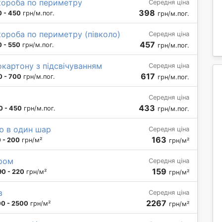
короба по периметру
Середня ціна
398
 - 450
грн/м.пог.
грн/м.пог.
ороба по периметру (півколо)
Середня ціна
457
 - 550
грн/м.пог.
грн/м.пог.
сокартону з підсвічуванням
Середня ціна
617
0 - 700
грн/м.пог.
грн/м.пог.
Середня ціна
433
0 - 450
грн/м.пог.
грн/м.пог.
ю в один шар
Середня ціна
163
 - 200
грн/м²
грн/м²
уром
Середня ціна
159
90 - 220
грн/м²
грн/м²
в
Середня ціна
2267
00 - 2500
грн/м²
грн/м²