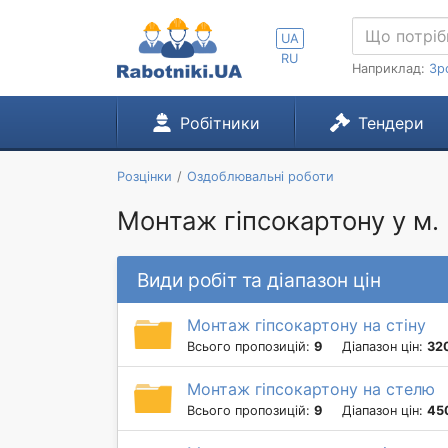
UA
RU
Наприклад:
Зр
Робітники
Тендери
Розцінки
Оздоблювальні роботи
Монтаж гіпсокартону у м.
Види робіт та діапазон цін
Монтаж гіпсокартону на стіну
Всього пропозицій:
9
Діапазон цін:
320
Монтаж гіпсокартону на стелю
Всього пропозицій:
9
Діапазон цін:
450