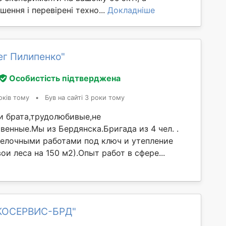
шення і перевірені техно...
Докладніше
ег Пилипенко"
Особистість підтверджена
оків тому
•
Був на сайті 3 роки тому
и брата,трудолюбивые,не
енные.Мы из Бердянска.Бригада из 4 чел. .
елочными работами под ключ и утепление
ои леса на 150 м2).Опыт работ в сфере...
ЭКОСЕРВИС-БРД"