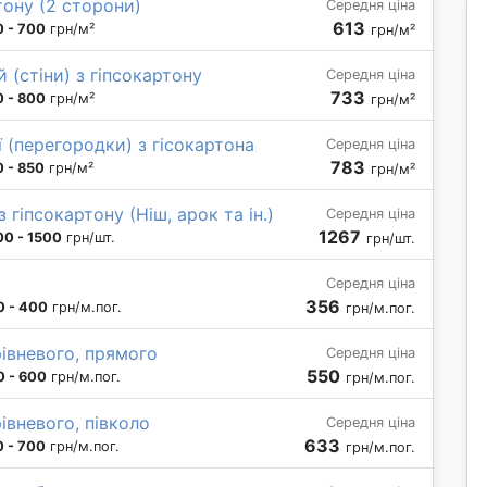
ону (2 сторони)
Середня ціна
613
 - 700
грн/м²
грн/м²
 (стіни) з гіпсокартону
Середня ціна
733
 - 800
грн/м²
грн/м²
 (перегородки) з гісокартона
Середня ціна
783
 - 850
грн/м²
грн/м²
гіпсокартону (Ніш, арок та ін.)
Середня ціна
1267
00 - 1500
грн/шт.
грн/шт.
Середня ціна
356
0 - 400
грн/м.пог.
грн/м.пог.
рівневого, прямого
Середня ціна
550
0 - 600
грн/м.пог.
грн/м.пог.
івневого, півколо
Середня ціна
633
 - 700
грн/м.пог.
грн/м.пог.