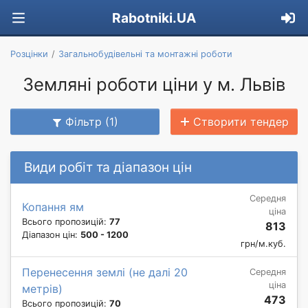
Rabotniki.UA
Розцінки
Загальнобудівельні та монтажні роботи
Земляні роботи ціни у м. Львів
Фільтр (1)
Створити тендер
Види робіт та діапазон цін
Середня
Копання ям
ціна
Всього пропозицій:
77
813
Діапазон цін:
500 - 1200
грн/м.куб.
Перенесення землі (не далі 20
Середня
ціна
метрів)
473
Всього пропозицій:
70