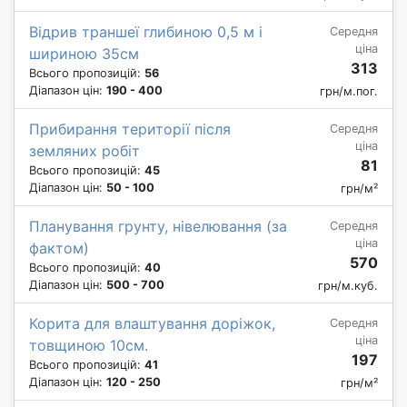
Відрив траншеї глибиною 0,5 м і
Середня
ціна
шириною 35см
313
Всього пропозицій:
56
Діапазон цін:
190 - 400
грн/м.пог.
Прибирання території після
Середня
ціна
земляних робіт
81
Всього пропозицій:
45
Діапазон цін:
50 - 100
грн/м²
Планування грунту, нівелювання (за
Середня
ціна
фактом)
570
Всього пропозицій:
40
Діапазон цін:
500 - 700
грн/м.куб.
Корита для влаштування доріжок,
Середня
ціна
товщиною 10см.
197
Всього пропозицій:
41
Діапазон цін:
120 - 250
грн/м²