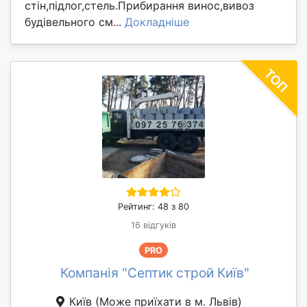
стін,підлог,стель.Прибирання винос,вивоз
будівельного см...
Докладніше
Рейтинг: 48 з 80
16 відгуків
PRO
Компанія "Септик строй Київ"
Київ
(Може приїхати в м. Львів)