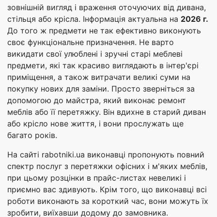
зовнішній вигляд і враження оточуючих від дивана,
стільця або крісла. Інформація актуальна на
2026 г.
До того ж предмети не так ефективно виконують
своє функціональне призначення. Не варто
викидати свої улюблені і зручні старі меблеві
предмети, які так красиво виглядають в інтер'єрі
приміщення, а також витрачати великі суми на
покупку нових для заміни. Просто зверніться за
допомогою до майстра, який виконає ремонт
меблів або її перетяжку. Він вдихне в старий диван
або крісло нове життя, і вони прослужать ще
багато років.
На сайті rabotniki.ua виконавці пропонують повний
спектр послуг з перетяжки офісних і м'яких меблів,
при цьому розцінки в прайс-листах невеликі і
приємно вас здивують. Крім того, що виконавці всі
роботи виконають за короткий час, вони можуть їх
зробити, виїхавши додому до замовника.