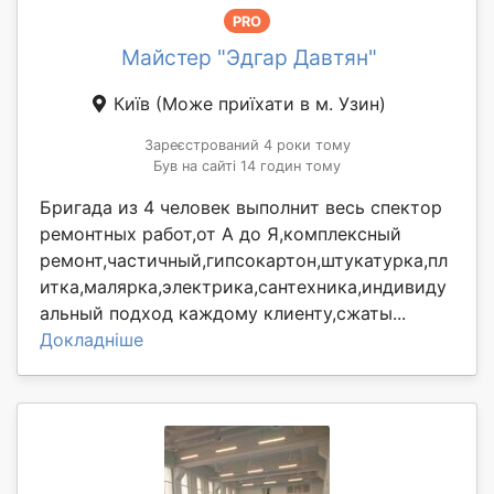
PRO
Майстер "Эдгар Давтян"
Київ
(Може приїхати в м. Узин)
Зареєстрований 4 роки тому
Був на сайті 14 годин тому
Бригада из 4 человек выполнит весь спектор
ремонтных работ,от А до Я,комплексный
ремонт,частичный,гипсокартон,штукатурка,пл
итка,малярка,электрика,сантехника,индивиду
альный подход каждому клиенту,сжаты...
Докладніше