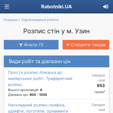
Rabotniki.UA
Розцінки
Оздоблювальні роботи
Розпис стін у м. Узин
Фільтр (1)
Створити тендер
Види робіт та діапазон цін
Проста розпис-близька до
Середня
малярських робіт. Трафаретний
ціна
розпис.
953
Всього пропозицій:
6
грн/м²
Діапазон цін:
800 - 1050
Нескладний розпис-графіка,
Середня
ціна
шрифти, логотипи, орнаменти