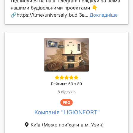
Підписуйся на наш Telegram і слідкуй за всіма
нашими будівельними проєктами 👇
🔗https://t.me/universaly_bud Зв...
Докладніше
Рейтинг: 63 з 80
8 відгуків
PRO
Компанія "LIGIONFORT"
Київ
(Може приїхати в м. Узин)