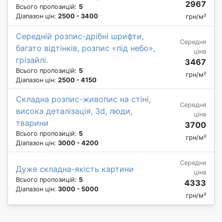
2967
Всього пропозицій:
5
Діапазон цін:
2500 - 3400
грн/м²
Середній розпис-дрібні шрифти,
Середня
багато відтінків, розпис «під небо»,
ціна
грізайлі.
3467
Всього пропозицій:
5
грн/м²
Діапазон цін:
2500 - 4150
Складна розпис-живопис на стіні,
Середня
висока деталізація, 3d, люди,
ціна
тварини
3700
Всього пропозицій:
5
грн/м²
Діапазон цін:
3000 - 4200
Середня
Дуже складна-якість картини
ціна
Всього пропозицій:
5
4333
Діапазон цін:
3000 - 5000
грн/м²