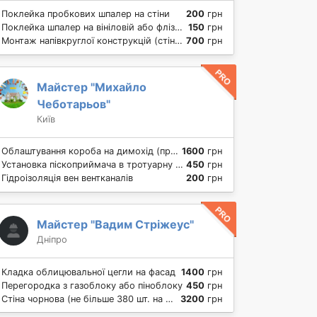
Поклейка пробкових шпалер на стіни
200
грн
Поклейка шпалер на вініловій або флізеліновій основі на стіну
150
грн
Монтаж напівкруглої конструкцій (стіни) з гіпсокартону
700
грн
Майстер "Михайло
Чеботарьов"
Київ
Облаштування короба на димохід (профлист)
1600
грн
Установка піскоприймача в тротуарну плитку
450
грн
Гідроізоляція вен вентканалів
200
грн
Майстер "Вадим Стріжеус"
Дніпро
Кладка облицювальної цегли на фасад
1400
грн
Перегородка з газоблоку або піноблоку
450
грн
Стіна чорнова (не більше 380 шт. на куб)
3200
грн