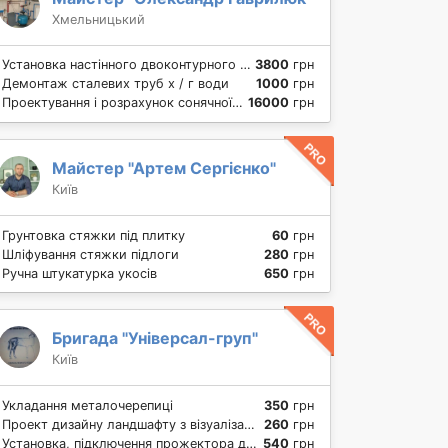
Хмельницький
Установка настінного двоконтурного газового котла до 32 кВт
3800
грн
Демонтаж сталевих труб х / г води
1000
грн
Проектування і розрахунок сонячної електростанції
16000
грн
Майстер "Артем Сергієнко"
Київ
Грунтовка стяжки під плитку
60
грн
Шліфування стяжки підлоги
280
грн
Ручна штукатурка укосів
650
грн
Бригада "Універсал-груп"
Київ
Укладання металочерепиці
350
грн
Проект дизайну ландшафту з візуалізацією за м2
260
грн
Установка, підключення прожектора для підсвічування будівель
540
грн