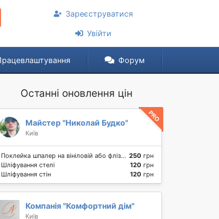
Зареєструватися
Увійти
Працевлаштування
Форум
Останні оновлення цін
Майстер "Николай Будко"
Київ
Поклейка шпалер на вініловій або флізеліновій основі на стіну
250
грн
Шліфування стелі
120
грн
Шліфування стін
120
грн
Компанія "Комфортний дім"
Київ