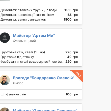
Демонтаж сталевих труб х / г води
1150
грн
Демонтаж каналізації сантехніком
185
грн
Демонтаж ванни сантехніком
1800
грн
Майстер "Артем Ми"
Хмельницький
Грунтовка стін, стелі (1 шар)
220
грн
Грунтовка під стяжку
40
грн
Фарбування стелі водоемульсійною фарбою
220
грн
Бригада "Бондаренко Олексій"
Дніпро
Шліфування стін
100
грн
Майстер "Олександр Гаврилюк"