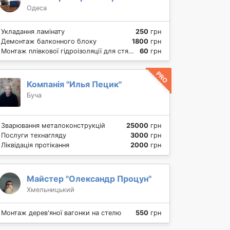
Одеса
Укладання ламінату
250
грн
Демонтаж балконного блоку
1800
грн
Монтаж плівкової гідроізоляції для стяжки
60
грн
Компанія "Илья Пецик"
Буча
Зварювання металоконструкцій
25000
грн
Послуги технагляду
3000
грн
Ліквідація протікання
2000
грн
Майстер "Олександр Процун"
Хмельницький
Монтаж дерев'яної вагонки на стелю
550
грн