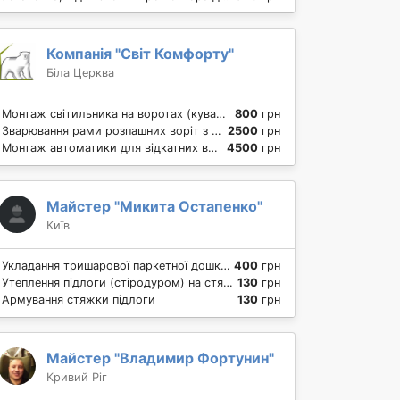
Компанія "Світ Комфорту"
Біла Церква
Монтаж світильника на воротах (кування)
800
грн
Зварювання рами розпашних воріт з монтажем на петлі
2500
грн
Монтаж автоматики для відкатних воріт
4500
грн
Майстер "Микита Остапенко"
Київ
Укладання тришарової паркетної дошки на підлогу
400
грн
Утеплення підлоги (стіродуром) на стяжку. Ціни від будівельників
130
грн
Армування стяжки підлоги
130
грн
Майстер "Владимир Фортунин"
Кривий Ріг