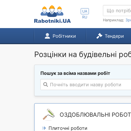
UA
RU
Наприклад:
Зр
Робітники
Тендери
Розцінки на будівельні ро
Пошук за всіма назвами робіт
Почніть вводити назву роботи
ОЗДОБЛЮВАЛЬНІ РОБО
Плиточні роботи