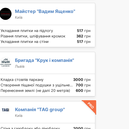
Майстер "Вадим Ященко"
Київ
Укладання плитки на підлогу
517
грн
Різання плитки, шліфування кромок
362
грн
Укладання плитки на стіни
517
грн
Бригада "Крук і компанія"
Львів
Кладка стовпів паркану
3000
грн
Створення піщаної подушки з ущільненням для фундаменту
700
грн
Перенесення землі (не далі 20 метрів)
600
грн
Компанія "TAG group"
Київ
Стіна з газоблоку або піноблоку
2000
грн