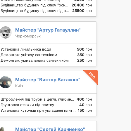
Будівництво будинку під ключ "основа" (фундамент, коробка, дах)
20400
грн
Будівництво будинку під ключ під чистову обробку.
25500
грн
Майстер "Артур Гатауллин"
Чорноморськ
Установка лічильника води
500
грн
Демонтаж унітазу сантехніком
350
грн
Демонтаж умивальника сантехніком
250
грн
Майстер "Виктор Ватажко"
Київ
Штроблення під труби в цеглі, глибина штроби 5 см
400
грн
Грунтовка стяжки під плитку
40
грн
Установка куточків при укладанні плитки
150
грн
Майстер "Сергей Карниенко"