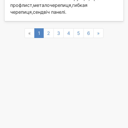
профлист,металочерепиця,гибкая
черепиця,сендвіч панелі.
Previous
Next
«
1
2
3
4
5
6
»