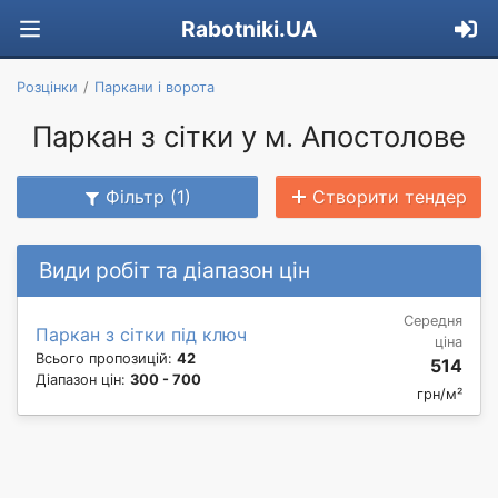
Rabotniki.UA
Розцінки
Паркани і ворота
Паркан з сітки у м. Апостолове
Фільтр (1)
Створити тендер
Види робіт та діапазон цін
Середня
Паркан з сітки під ключ
ціна
Всього пропозицій:
42
514
Діапазон цін:
300 - 700
грн/м²